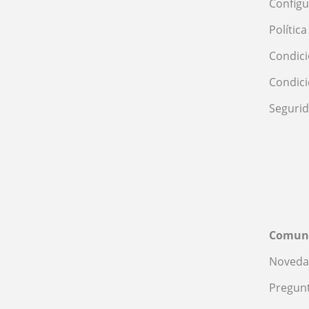
Configu
Polític
Condici
Condic
Seguri
Comun
Noveda
Pregunt