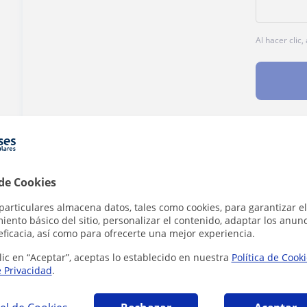
Al hacer clic
¿Hay algún error en este perfil?
Cuéntanos
 de Cookies
particulares almacena datos, tales como cookies, para garantizar el
ento básico del sitio, personalizar el contenido, adaptar los anunc
eficacia, así como para ofrecerte una mejor experiencia.
 en Marbella que pueden interesarte
lic en “Aceptar”, aceptas lo establecido en nuestra
Política de Cook
e Privacidad
.