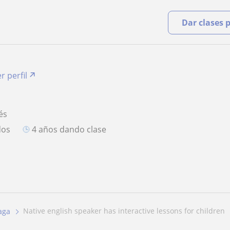
Dar clases 
r perfil
és
dos
4 años dando clase
native english speaker has interactive lessons for children
aga