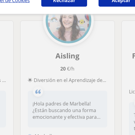
el de Cookies
Rechazar
Aceptar
Aisling
20
€/h
5)
🌟 Diversión en el Aprendizaje del Inglés con Aisling! 🌈
Lic
¡Hola padres de Marbella!
¿Están buscando una forma
.
emocionante y efectiva para
que s...