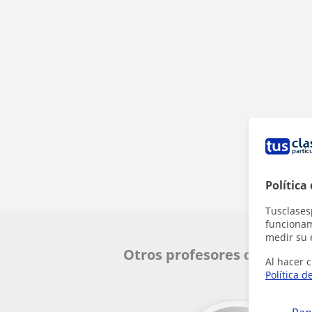
Política
Tusclases
funcionami
medir su 
Otros profesores de Inglés
Al hacer c
Política d