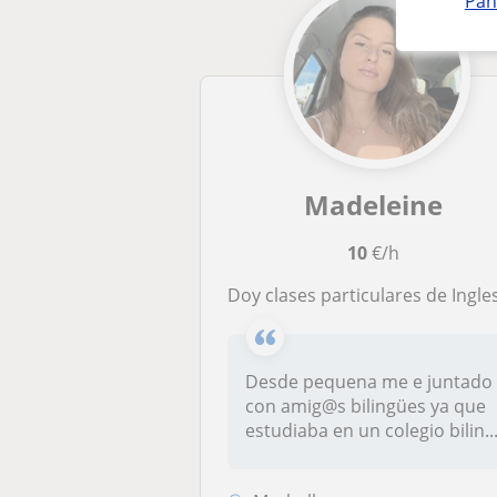
Pan
Madeleine
10
€/h
Doy clases particulares de Ingles (edades 8-1
Desde pequena me e juntado
con amig@s bilingües ya que
estudiaba en un colegio bilin..