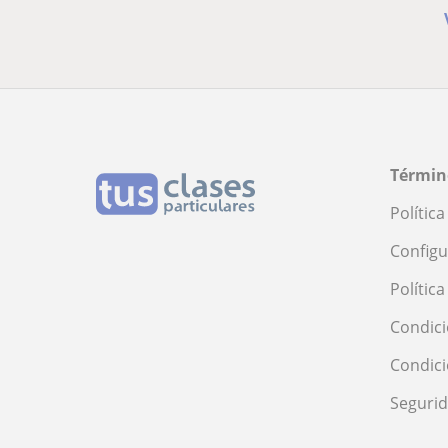
Términ
Polític
Configu
Polític
Condici
Condic
Seguri