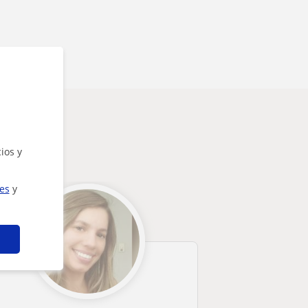
e
ios y
ies
y