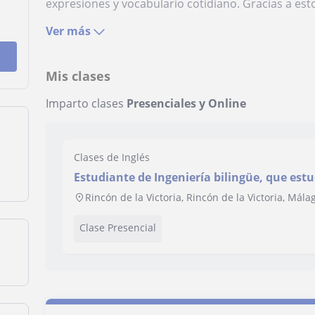
expresiones y vocabulario cotidiano. Gracias a est
Ver más
Mis clases
Imparto clases
Presenciales y Online
Clases de Inglés
Estudiante de Ingeniería bilingüe, que est
Inglaterra llegando a dominar el idioma
Rincón de la Victoria, Rincón de la Victoria, Mála
Clase Presencial