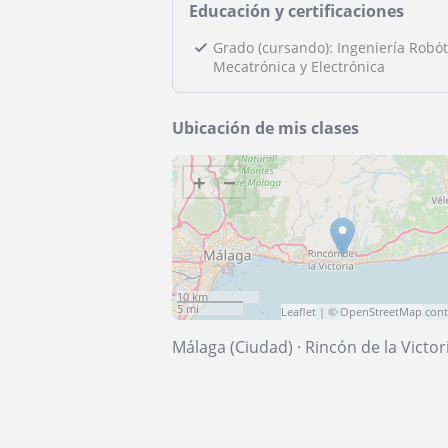
Educación y certificaciones
Grado (cursando): Ingeniería Robót
Mecatrónica y Electrónica
Ubicación de mis clases
+
−
10 km
5 mi
Leaflet
| ©
OpenStreetMap
cont
Málaga (Ciudad)
·
Rincón de la Victor