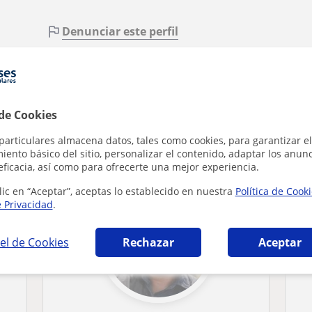
Denunciar este perfil
 de Cookies
 Rincón de la Victoria que pueden interesart
particulares almacena datos, tales como cookies, para garantizar el
ento básico del sitio, personalizar el contenido, adaptar los anunc
eficacia, así como para ofrecerte una mejor experiencia.
lic en “Aceptar”, aceptas lo establecido en nuestra
Política de Cook
e Privacidad
.
el de Cookies
Rechazar
Aceptar