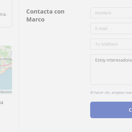
Contacta con
ica,
Marco
ributors
Al hacer clic, aceptas nu
ia
C