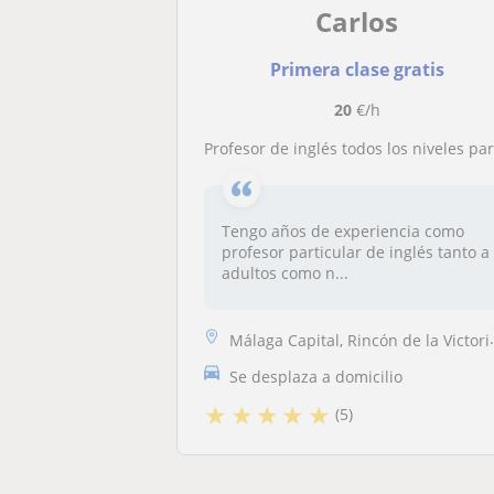
Carlos
Primera clase gratis
20
€/h
Profesor de inglés todos los niveles para niños, adolescentes y adultos. Presenciales y Onlin
Tengo años de experiencia como
profesor particular de inglés tanto a
adultos como n...
Málaga Capital, Rincón de la Victoria, Cártama
Se desplaza a domicilio
★
★
★
★
★
(5)