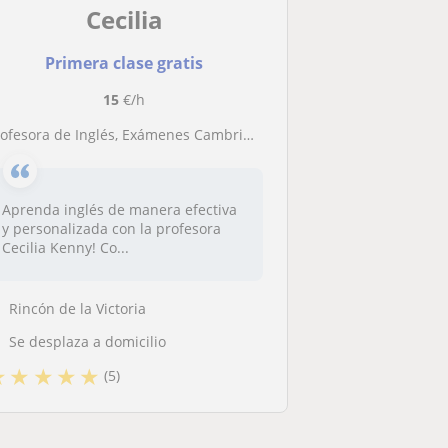
Cecilia
Primera clase gratis
15
€/h
ofesora de Inglés, Exámenes Cambridge. Refuerzo asignaturas de primaria.traductora e intérprete de Inglés - Español
Aprenda inglés de manera efectiva
y personalizada con la profesora
Cecilia Kenny! Co...
Rincón de la Victoria
Se desplaza a domicilio
★
★
★
★
★
(5)