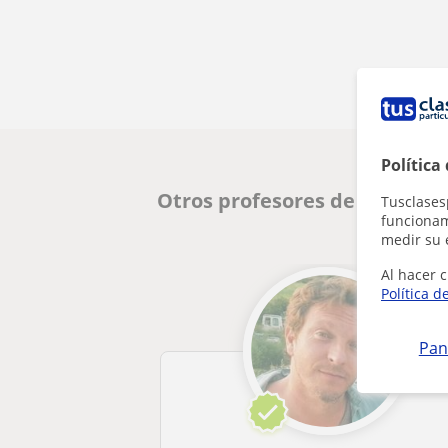
Política
Otros profesores de Inglés en
Tusclases
funcionami
medir su 
Al hacer c
Política d
Pan