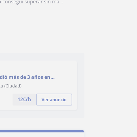
o conseguí superar sin ma...
udió más de 3 años en
ga (Ciudad)
12
€/h
Ver anuncio