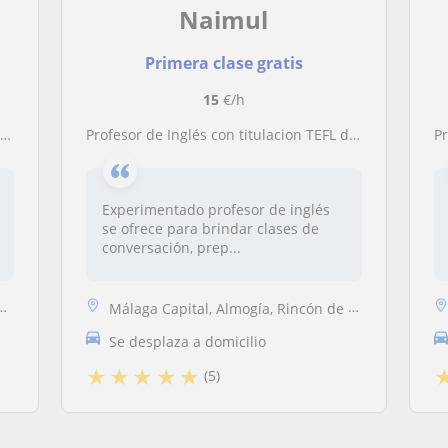
Naimul
Primera clase gratis
15
€/h
e
Profesor de Inglés con titulacion TEFL disponible
Pr
Experimentado profesor de inglés
se ofrece para brindar clases de
conversación, prep...
Málaga Capital, Almogía, Rincón de la Victoria, Totalán
Se desplaza a domicilio
★
★
★
★
★
(5)