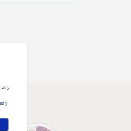
ios y
ies
y