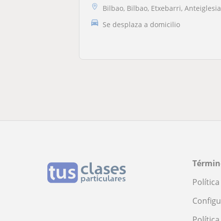
Bilbao, Bilbao, Etxebarri, Anteiglesia de San Esteban-Etxebarri D
Se desplaza a domicilio
Términ
Polític
Configu
Polític