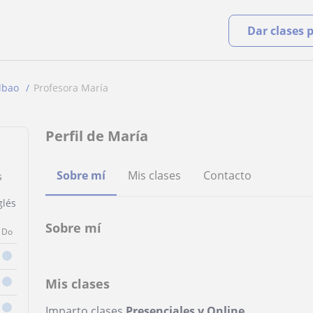
Dar clases 
lbao
Profesora María
Perfil de María
Sobre mí
Mis clases
Contacto
s
glés
Sobre mí
Do
Mis clases
Imparto clases
Presenciales y Online