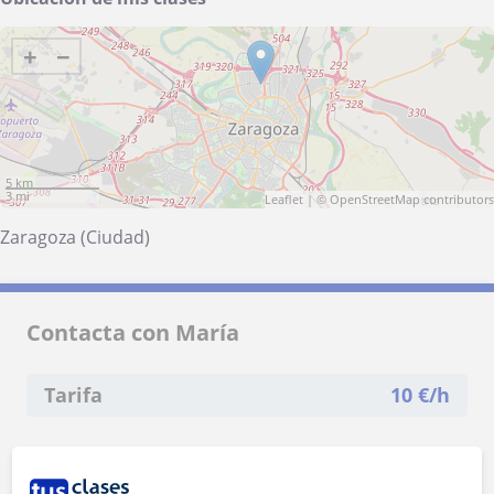
+
−
5 km
3 mi
Leaflet
| ©
OpenStreetMap
contributors
Zaragoza (Ciudad)
Contacta con María
Tarifa
10
€/h