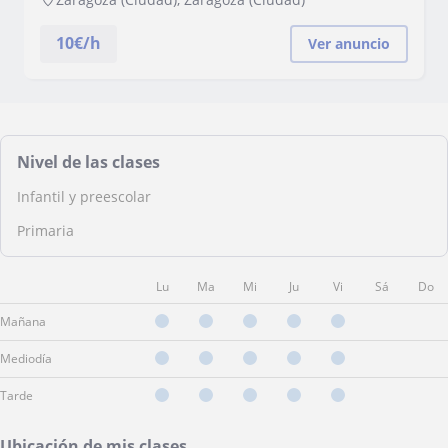
10
€/h
Ver anuncio
Nivel de las clases
Infantil y preescolar
Primaria
Lu
Ma
Mi
Ju
Vi
Sá
Do
Mañana
Mediodía
Tarde
Ubicación de mis clases