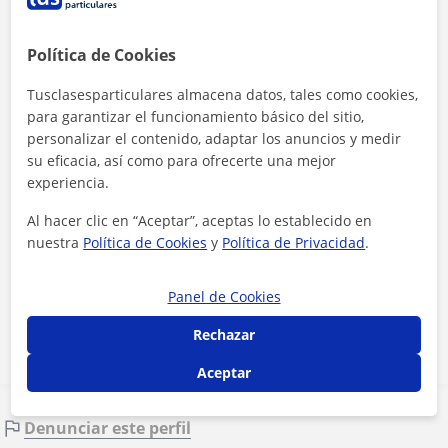
Política de Cookies
Tusclasesparticulares almacena datos, tales como cookies,
para garantizar el funcionamiento básico del sitio,
personalizar el contenido, adaptar los anuncios y medir
su eficacia, así como para ofrecerte una mejor
experiencia.
Al hacer clic en “Aceptar”, aceptas lo establecido en
nuestra
Política de Cookies
y
Política de Privacidad
.
Al hacer clic, aceptas nuestro
aviso legal
y de
privacidad
Panel de Cookies
Contactar ahora
Rechazar
Aceptar
Denunciar este perfil