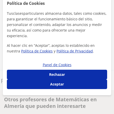
Política de Cookies
Tusclasesparticulares almacena datos, tales como cookies,
para garantizar el funcionamiento básico del sitio,
personalizar el contenido, adaptar los anuncios y medir
su eficacia, así como para ofrecerte una mejor
experiencia.
Al hacer clic, aceptas nuestro
aviso legal
y de
privacidad
Al hacer clic en “Aceptar”, aceptas lo establecido en
Contactar ahora
nuestra
Política de Cookies
y
Política de Privacidad
.
Panel de Cookies
Rechazar
Denunciar este perfil
Aceptar
Otros profesores de Matemáticas en
Almería que pueden interesarte