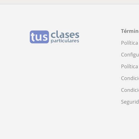
Términ
Polític
Configu
Polític
Condici
Condic
Seguri