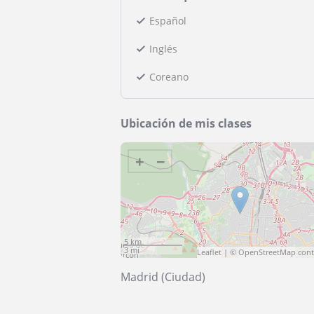
Español
Inglés
Coreano
Ubicación de mis clases
+
−
5 km
3 mi
Leaflet
| ©
OpenStreetMap
cont
Madrid (Ciudad)