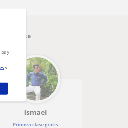
interesarte
ios y
ies
y
Ismael
Primera clase gratis