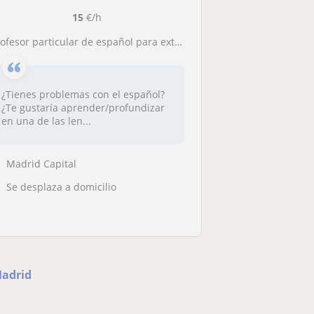
15
€/h
esor particular de español para extranjeros. Soy estudiante de grado en lengua y literatura española. Tengo experiencia dando clases y cuidando de niños. Me adapto a las necesidades de cada alumno
¿Tienes problemas con el español?
¿Te gustaría aprender/profundizar
en una de las len...
Madrid Capital
Se desplaza a domicilio
Madrid