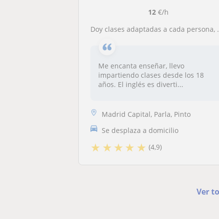
12
€/h
Doy clases adaptadas a cada persona, son amenas y comprensivas.
Me encanta enseñar, llevo
impartiendo clases desde los 18
años. El inglés es diverti...
Madrid Capital, Parla, Pinto
Se desplaza a domicilio
★
★
★
★
★
(4,9)
Ver t