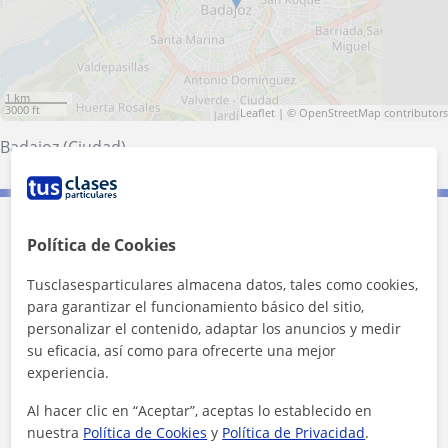
1 km
3000 ft
Leaflet
| ©
OpenStreetMap
contributors
Badajoz (Ciudad)
Contacta con María
Política de Cookies
Tusclasesparticulares almacena datos, tales como cookies,
Tarifa
11
€/h
para garantizar el funcionamiento básico del sitio,
personalizar el contenido, adaptar los anuncios y medir
su eficacia, así como para ofrecerte una mejor
experiencia.
Al hacer clic en “Aceptar”, aceptas lo establecido en
nuestra
Política de Cookies
y
Política de Privacidad
.