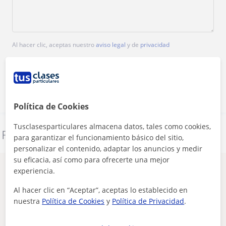
Al hacer clic, aceptas nuestro
aviso legal
y de
privacidad
Contactar ahora
Política de Cookies
Tusclasesparticulares almacena datos, tales como cookies,
Denunciar este perfil
para garantizar el funcionamiento básico del sitio,
personalizar el contenido, adaptar los anuncios y medir
su eficacia, así como para ofrecerte una mejor
Otros profesores de Inglés en Ponteareas
experiencia.
que pueden interesarte
Al hacer clic en “Aceptar”, aceptas lo establecido en
nuestra
Política de Cookies
y
Política de Privacidad
.