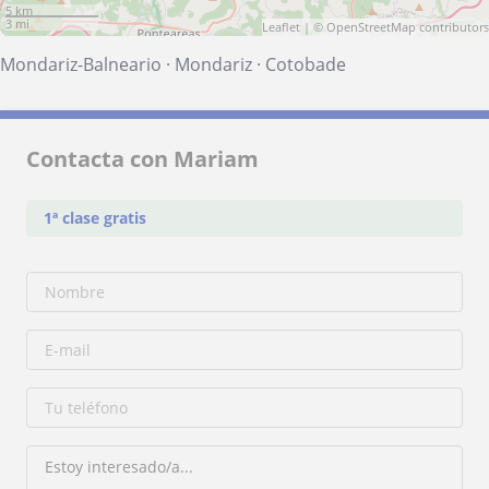
5 km
3 mi
Leaflet
| ©
OpenStreetMap
contributors
Mondariz-Balneario
·
Mondariz
·
Cotobade
Contacta con Mariam
1ª clase gratis