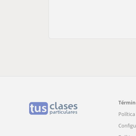
Términ
Polític
Configu