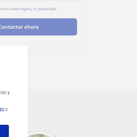
nuestro
aviso legal
y de
privacidad
Contactar ahora
ios y
ies
y