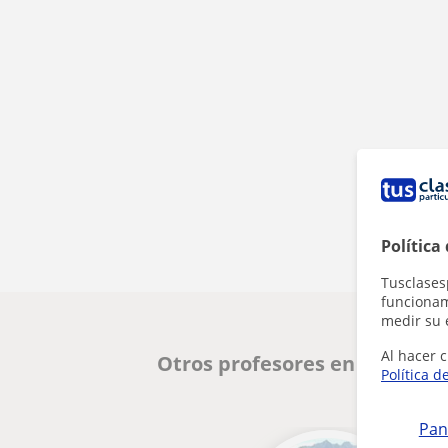
Política
Tusclases
funcionami
medir su 
Al hacer c
Otros profesores en Terrass
Política d
Pan