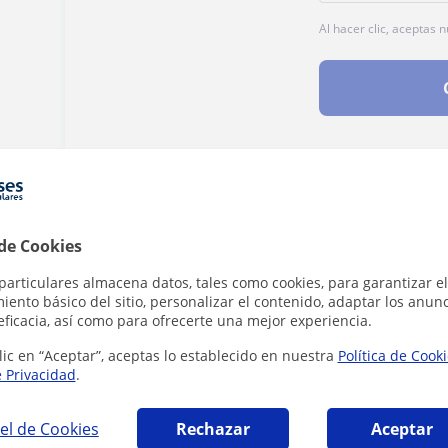
Al hacer clic, aceptas 
Denunciar este perfil
 de Cookies
particulares almacena datos, tales como cookies, para garantizar el
ento básico del sitio, personalizar el contenido, adaptar los anunc
eficacia, así como para ofrecerte una mejor experiencia.
lic en “Aceptar”, aceptas lo establecido en nuestra
Política de Cook
a que pueden interesarte
e Privacidad
.
el de Cookies
Rechazar
Aceptar