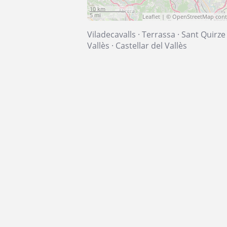
10 km
5 mi
Leaflet
| ©
OpenStreetMap
cont
Viladecavalls
·
Terrassa
·
Sant Quirze
Vallès
·
Castellar del Vallès