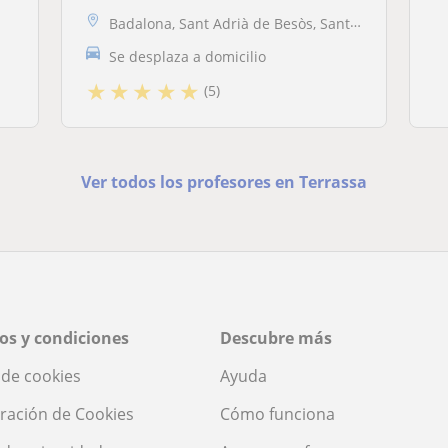
Badalona, Sant Adrià de Besòs, Santa Coloma de Gramenet, Tiana
Se desplaza a domicilio
★
★
★
★
★
(5)
Ver todos los profesores en Terrassa
os y condiciones
Descubre más
a de cookies
Ayuda
ración de Cookies
Cómo funciona