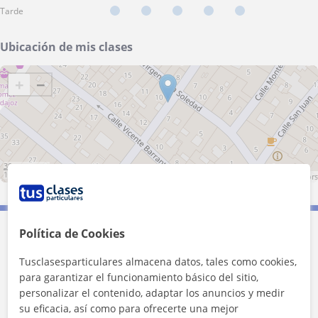
Tarde
Ubicación de mis clases
+
−
30 m
100 ft
Leaflet
| ©
OpenStreetMap
contributors
Política de Cookies
Contacta con Marisa
Tusclasesparticulares almacena datos, tales como cookies,
Tarifa
8
€/h
para garantizar el funcionamiento básico del sitio,
personalizar el contenido, adaptar los anuncios y medir
su eficacia, así como para ofrecerte una mejor
1ª clase gratis