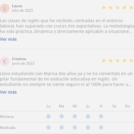
Laura
★
★
★
★
★
L
Julio de 2025
Las clases de inglés que he recibido, centradas en el entorno
laboral, han superado con creces mis expectativas. La metodología
ha sido práctica, dinámica y directamente aplicable a situaciones
reales del día a día en el trabajo. Recomiendo las clases sin
Ver más
ninguna duda a cualquier persona que quiera mejorar su inglés
profesional de forma efectiva y motivadora.
Cristina
★
★
★
★
★
C
Junio de 2023
Llevo estudiando con Marisa dos años ya y se ha convertido en un
pilar fundamental de mi evolución educativa en inglés. Un
estudiante no siempre se siente seguro ni al 100% para hacer un
examen y Marisa siempre me impulsa para seguir, motivándome a
Ver más
ser mejor y a sacar lo mejor de mi. Por lo que todo se hace mucho
más fàcil y satisfactorio. La recomiendo a todo el que quiera ser
un crack en inglés a la vez que crece en muchos más aspectoa de
Lu
Ma
Mi
Ju
Vi
Sá
Do
su vida
Mañana
Mediodía