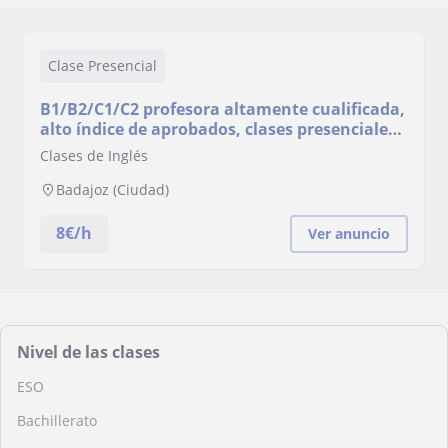
Clase Presencial
B1/B2/C1/C2 profesora altamente cualificada,
alto índice de aprobados, clases presenciales
u online, en pequeño grupo o individual
Clases de Inglés
Badajoz (Ciudad)
8
€/h
Ver anuncio
Nivel de las clases
ESO
Bachillerato