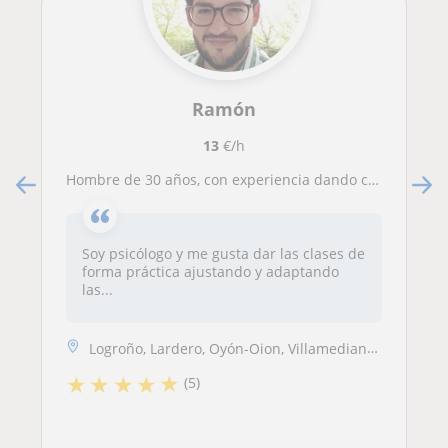
Ramón
13
€/h
Hombre de 30 años, con experiencia dando clases particulares. He vivido más de un año en Irlanda y me gustaría dar clases desde niños has bachillerato
Soy psicólogo y me gusta dar las clases de
forma práctica ajustando y adaptando
las...
Logroño, Lardero, Oyón-Oion, Villamediana de Iregua
★
★
★
★
★
(5)