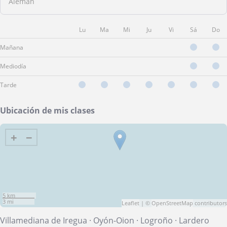
Alemán
Lu
Ma
Mi
Ju
Vi
Sá
Do
Mañana
Mediodía
Tarde
Ubicación de mis clases
+
−
5 km
3 mi
Leaflet
| ©
OpenStreetMap
contributors
Villamediana de Iregua
·
Oyón-Oion
·
Logroño
·
Lardero