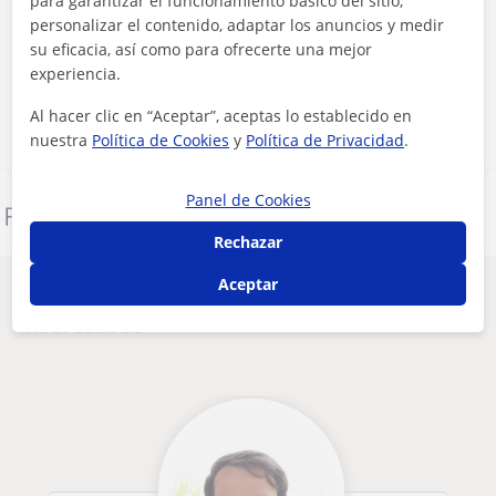
para garantizar el funcionamiento básico del sitio,
Al hacer clic, aceptas nuestro
aviso legal
y de
privacidad
personalizar el contenido, adaptar los anuncios y medir
su eficacia, así como para ofrecerte una mejor
experiencia.
Contactar ahora
Al hacer clic en “Aceptar”, aceptas lo establecido en
nuestra
Política de Cookies
y
Política de Privacidad
.
Panel de Cookies
Denunciar este perfil
Rechazar
Aceptar
Otros profesores en Logroño que pueden
interesarte