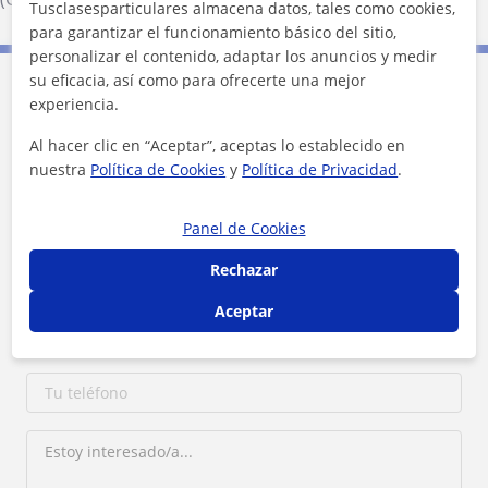
Tusclasesparticulares almacena datos, tales como cookies,
para garantizar el funcionamiento básico del sitio,
personalizar el contenido, adaptar los anuncios y medir
su eficacia, así como para ofrecerte una mejor
Contacta con Mauricio
experiencia.
Al hacer clic en “Aceptar”, aceptas lo establecido en
Tarifa
20
€/h
nuestra
Política de Cookies
y
Política de Privacidad
.
1ª clase gratis
Panel de Cookies
Rechazar
Aceptar