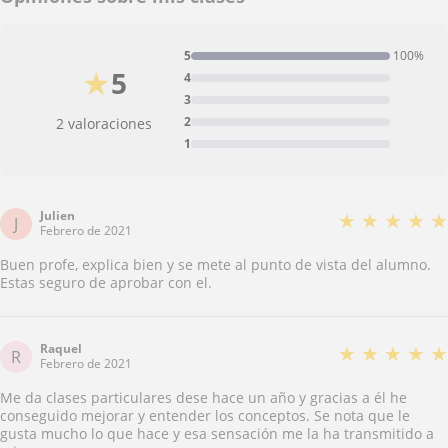
5
100%
★
5
4
3
2
2 valoraciones
1
Julien
★
★
★
★
★
J
Febrero de 2021
Buen profe, explica bien y se mete al punto de vista del alumno.
Estas seguro de aprobar con el.
Raquel
★
★
★
★
★
R
Febrero de 2021
Me da clases particulares dese hace un año y gracias a él he
conseguido mejorar y entender los conceptos. Se nota que le
gusta mucho lo que hace y esa sensación me la ha transmitido a