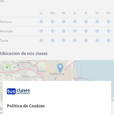
mi.
Lu
Ma
Mi
Ju
Vi
Sá
Do
Mañana
Mediodía
Tarde
Ubicación de mis clases
+
−
5 km
3 mi
Leaflet
| ©
OpenStreetMap
contributors
Política de Cookies
Alboraya
·
Manises
·
Moncada
·
Burjassot
·
Valencia
(Ciudad)