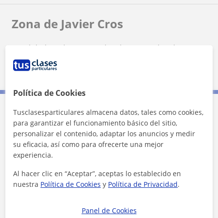
Zona de Javier Cros
Localidades a las que se desplaza para dar clase
Melilla (Ciudad)
Política de Cookies
Tusclasesparticulares almacena datos, tales como cookies,
Contacta con Javier Cros
para garantizar el funcionamiento básico del sitio,
personalizar el contenido, adaptar los anuncios y medir
su eficacia, así como para ofrecerte una mejor
Tarifa
6
€/h
experiencia.
1ª clase gratis
Al hacer clic en “Aceptar”, aceptas lo establecido en
nuestra
Política de Cookies
y
Política de Privacidad
.
Panel de Cookies