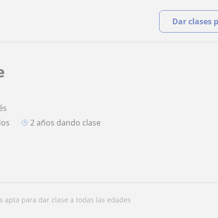
Dar clases 
e
és
dos
2 años dando clase
ra apta para dar clase a todas las edades