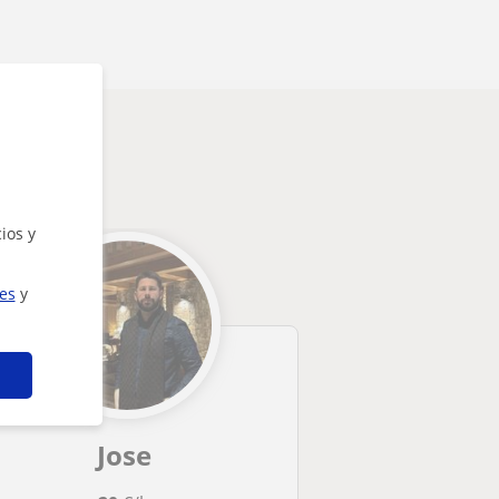
ios y
ies
y
Jose