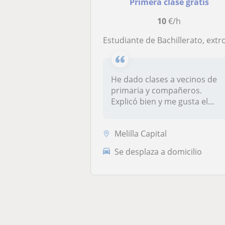
Primera clase gratis
10
€/h
Estudiante de Bachillerato, extrovertida con claridad comunicativa y doy clases a todo tipo de personas sin importar la ed
He dado clases a vecinos de
primaria y compañeros.
Explicó bien y me gusta el
contac...
Melilla Capital
Se desplaza a domicilio