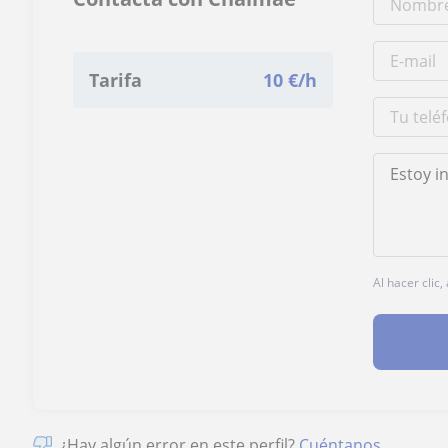
Tarifa
10
€/h
Al hacer clic
¿Hay algún error en este perfil?
Cuéntanos