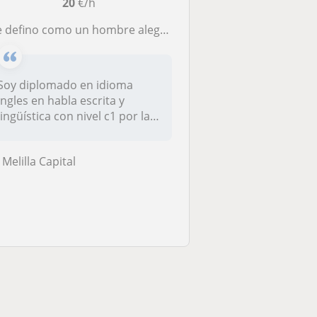
20
€/h
defino como un hombre alegre, muy empatico aun siendo muy serio laboralmente hablando. Dare clases a niños/as de primaria y ESO
Soy diplomado en idioma
ingles en habla escrita y
lingüística con nivel c1 por la
un...
Melilla Capital