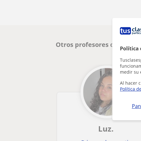
Otros profesores de Inglés
Política
Tusclases
funcionami
medir su 
Al hacer c
Política d
Pan
Luz.