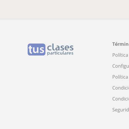
Términ
Polític
Configu
Polític
Condici
Condic
Seguri