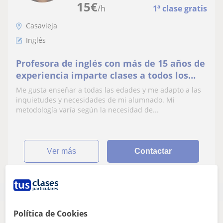
15
€
/h
1ª clase gratis
Casavieja
Inglés
Profesora de inglés con más de 15 años de
experiencia imparte clases a todos los
niveles. Tengo el Proficiency de
Me gusta enseñar a todas las edades y me adapto a las
Cambridge.
inquietudes y necesidades de mi alumnado. Mi
metodología varía según la necesidad de...
ver más
Contactar
Política de Cookies
Parece que tu búsqueda es bastante especifica