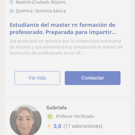
Madrid (Ciudad), Mijares
Química: Química básica
Estudiante del master rn formación de
profesorado. Preparada para impartir
clases de ciencias al nivel de la ESO y
Soy graduada en química por la universidad autónoma
bachillerato.
de Madrid y actualmente estoy estudiando el máster en
formación de profesorado en la UR...
ver más
Contactar
Gabriela
Profesor Verificado
★
5,0
(11 valoraciones)