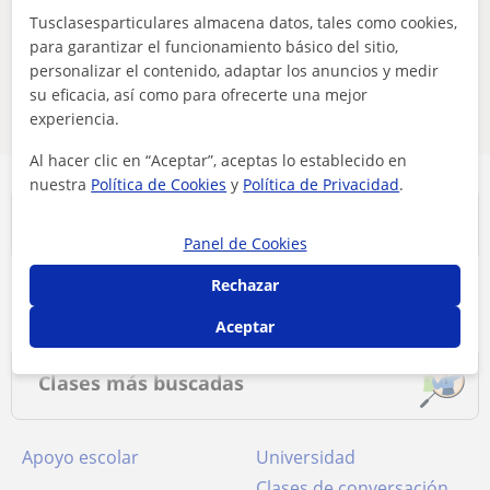
Ajusta tu búsqueda para ver más resultados o
Tusclasesparticulares almacena datos, tales como cookies,
para garantizar el funcionamiento básico del sitio,
guárdala y te avisaremos cuando haya nuevos
personalizar el contenido, adaptar los anuncios y medir
profesores
su eficacia, así como para ofrecerte una mejor
Eliminar filtros
Guardar búsqueda
experiencia.
Al hacer clic en “Aceptar”, aceptas lo establecido en
nuestra
Política de Cookies
y
Política de Privacidad
.
Principales localidades
Panel de Cookies
Rechazar
Clases en Mijares
Aceptar
Clases más buscadas
Apoyo escolar
Universidad
Clases de conversación