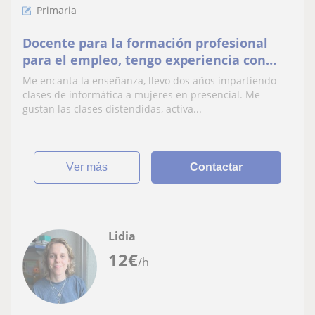
Primaria
Docente para la formación profesional
para el empleo, tengo experiencia con
mujeres desempl. Tb animadora
Me encanta la enseñanza, llevo dos años impartiendo
sociocultural en coles
clases de informática a mujeres en presencial. Me
gustan las clases distendidas, activa...
ver más
Contactar
Lidia
12
€
/h