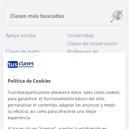
Clases más buscadas
Apoyo escolar
Universidad
Clases de conversación
Clases de Inglés
Profesores de
Matemáticas
Clases de Lengua
Clases de Español para
Castellana y Literatura
extranjeros
Clases de Francés
Profesores de Biología
Política de Cookies
Apoyo escolar para ESO
Profesores de Química
Tusclasesparticulares almacena datos, tales como cookies,
Apoyo escolar
Clases de Historia
para garantizar el funcionamiento básico del sitio,
Clases de FCE First
Profesores de Física
personalizar el contenido, adaptar los anuncios y medir
Certificate in English
su eficacia, así como para ofrecerte una mejor
experiencia.
Al hacer clic en “Aceptar”, aceptas lo establecido en