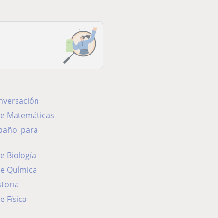
onversación
 de Matemáticas
de Biología
de Química
storia
e Física