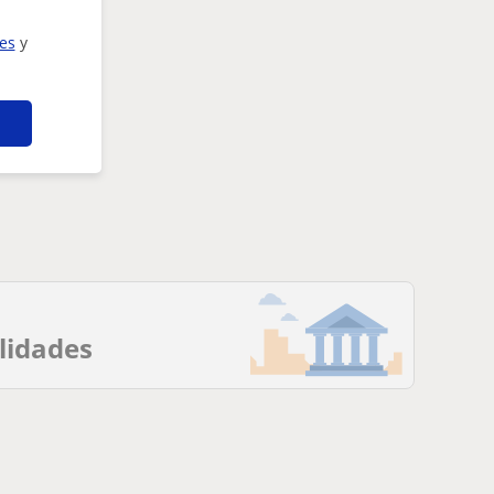
ies
y
alidades