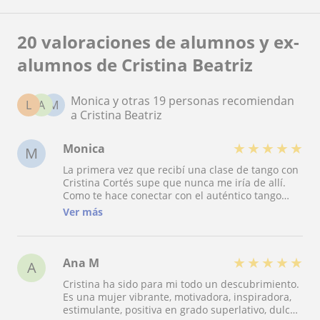
20 valoraciones de alumnos y ex-
alumnos de Cristina Beatriz
Monica y otras 19 personas recomiendan
L
A
M
a Cristina Beatriz
★
★
★
★
★
Monica
M
La primera vez que recibí una clase de tango con
Cristina Cortés supe que nunca me iría de allí.
Como te hace conectar con el auténtico tango
argentino, como te conecta con tu danza, tu
Ver más
expresividad y tu libertad de bailar!! Una
maravilla después de casi diez años. Gracias por
sacar la alegría en todas tus clases. Miles de
suerte!!!!
★
★
★
★
★
Ana M
A
Cristina ha sido para mi todo un descubrimiento.
Es una mujer vibrante, motivadora, inspiradora,
estimulante, positiva en grado superlativo, dulce,