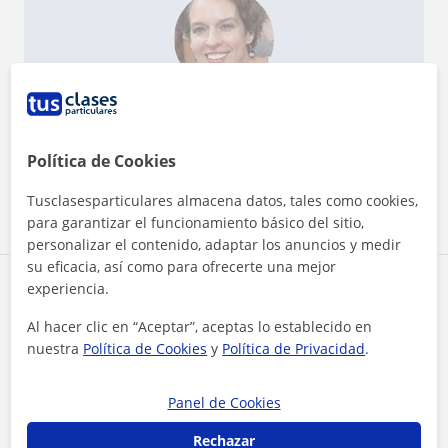
¿Quieres saber más de Cristina Beatriz?
Datos verificados
★
★
★
★
★
20 valoraciones
Política de Cookies
Ver perfil
Tusclasesparticulares almacena datos, tales como cookies,
para garantizar el funcionamiento básico del sitio,
personalizar el contenido, adaptar los anuncios y medir
su eficacia, así como para ofrecerte una mejor
Zona de Cristina Beatriz
experiencia.
Al hacer clic en “Aceptar”, aceptas lo establecido en
Localidades a las que se desplaza para dar clase
nuestra
Política de Cookies
y
Política de Privacidad
.
Alcantarilla
Molina de Segura
Panel de Cookies
Murcia (Ciudad)
Santomera
Abanilla
Rechazar