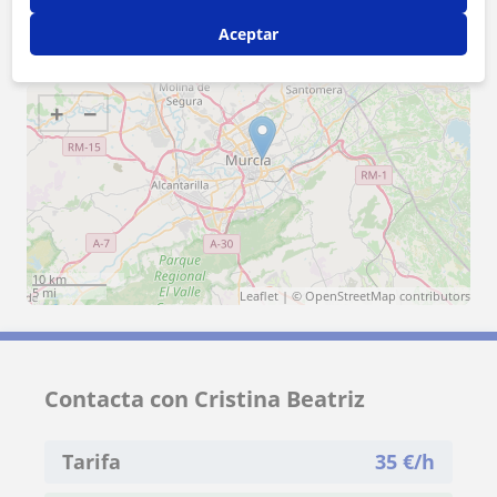
Albudeite
Alguazas
Archena
Aceptar
Benferri
+
−
10 km
5 mi
Leaflet
| ©
OpenStreetMap
contributors
Contacta con Cristina Beatriz
Tarifa
35
€/h