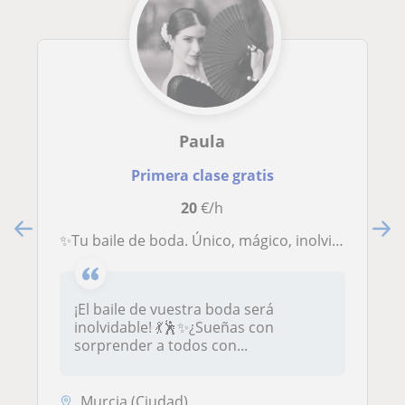
Paula
Primera clase gratis
20
€/h
✨Tu baile de boda. Único, mágico, inolvidable.✨ además, Sevillanas y flamenco 💃 ¡Descubre el poder de la danza y transfórmate!✨
¡El baile de vuestra boda será
inolvidable! 💃🕺✨¿Sueñas con
sorprender a todos con...
Murcia (Ciudad)