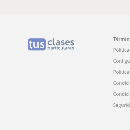
Términ
Polític
Configu
Polític
Condici
Condic
Seguri