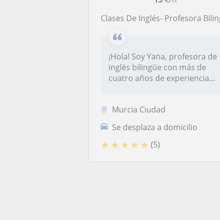
Clases De Inglés- Profesora Biling
¡Hola! Soy Yana, profesora de
inglés bilingüe con más de
cuatro años de experiencia...
Murcia Ciudad
Se desplaza a domicilio
★
★
★
★
★
(5)