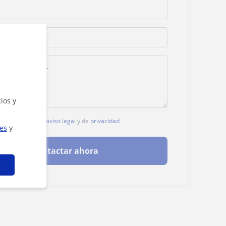
ios y
, aceptas nuestro
aviso legal
y de
privacidad
ies
y
Contactar ahora