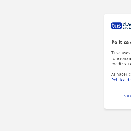
Política
Tusclases
funcionami
medir su 
Al hacer c
Política d
Pan