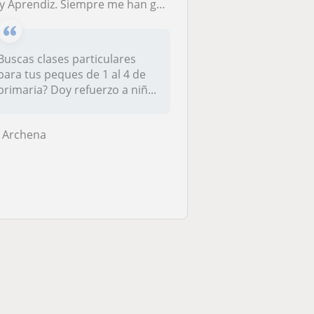
rendiz. Siempre me han gustado los críos, y me gustaría dar clases de refuerzo a niños de primaria. De 1 al 4 de primaria!
Buscas clases particulares
para tus peques de 1 al 4 de
primaria? Doy refuerzo a niñ...
Archena