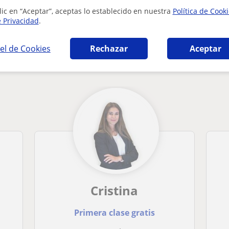
lic en “Aceptar”, aceptas lo establecido en nuestra
Política de Cook
e Privacidad
.
el de Cookies
Rechazar
Aceptar
ria en Archena que pueden interesarte
Cristina
Primera clase gratis