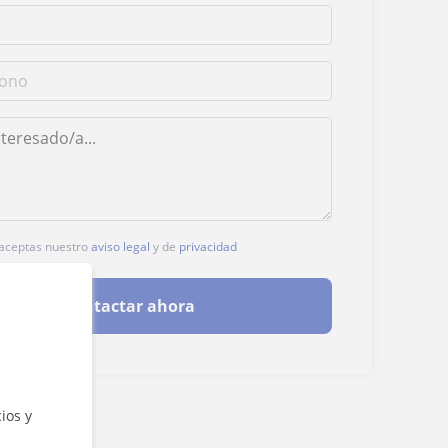
, aceptas nuestro
aviso legal
y de
privacidad
Contactar ahora
ios y