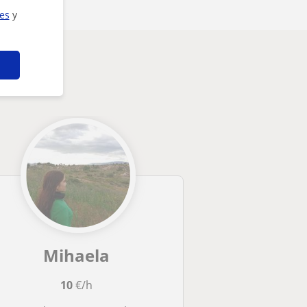
ies
y
Mihaela
10
€/h