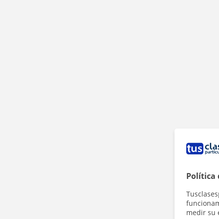
Política
Tusclases
funcionami
medir su 