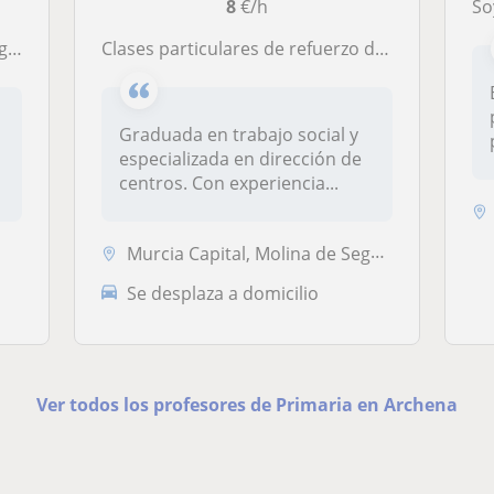
8
€/h
Soy Ap
na
Clases particulares de refuerzo de todas las asignsturas de primaria y latin en ESO
Graduada en trabajo social y
especializada en dirección de
centros. Con experiencia...
Murcia Capital, Molina de Segura, Archena, Ceutí, Lorquí, Ulea, Villan...
Se desplaza a domicilio
Ver todos los profesores de Primaria en Archena