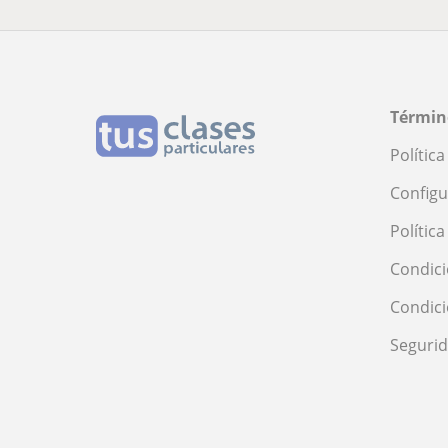
Términ
Polític
Configu
Polític
Condici
Condic
Seguri