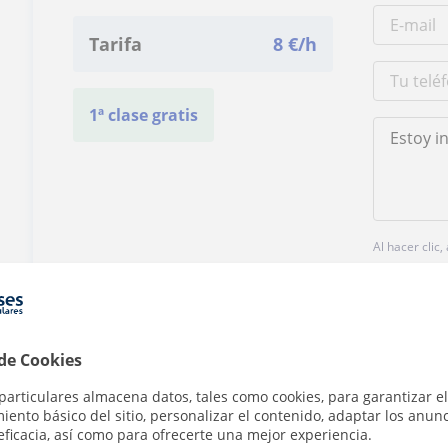
Tarifa
8
€/h
1ª clase gratis
Al hacer clic
 de Cookies
particulares almacena datos, tales como cookies, para garantizar el
¿Hay algún error en este perfil?
Cuéntanos
ento básico del sitio, personalizar el contenido, adaptar los anunc
eficacia, así como para ofrecerte una mejor experiencia.