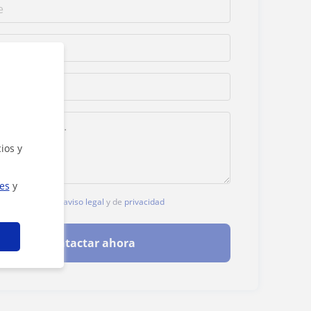
ios y
ies
y
, aceptas nuestro
aviso legal
y de
privacidad
Contactar ahora