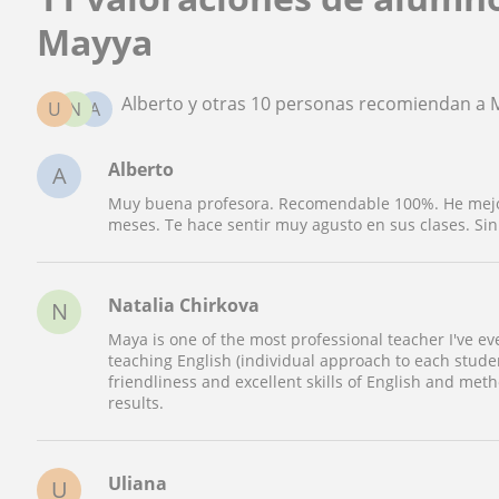
Mayya
Alberto y otras 10 personas recomiendan a 
U
N
A
Alberto
A
Muy buena profesora. Recomendable 100%. He mejor
meses. Te hace sentir muy agusto en sus clases. Si
Natalia Chirkova
N
Maya is one of the most professional teacher I've e
teaching English (individual approach to each studen
friendliness and excellent skills of English and met
results.
Uliana
U