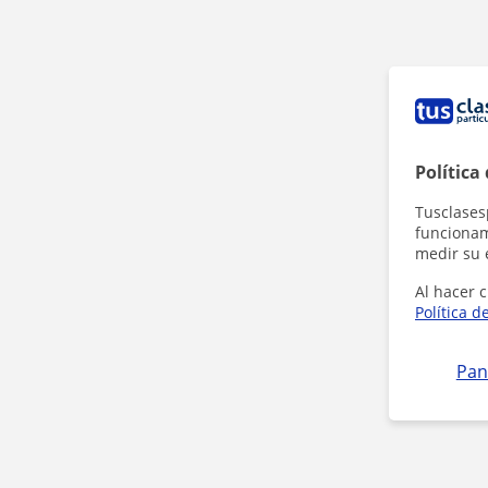
Política
Tusclases
funcionami
medir su 
Al hacer c
Política d
Pan