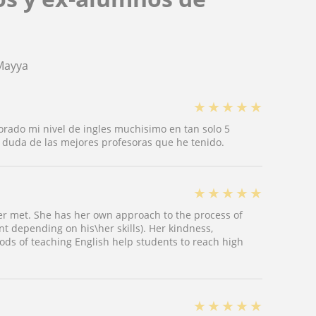
Mayya
★
★
★
★
★
ado mi nivel de ingles muchisimo en tan solo 5
n duda de las mejores profesoras que he tenido.
★
★
★
★
★
ver met. She has her own approach to the process of
t depending on his\her skills). Her kindness,
hods of teaching English help students to reach high
★
★
★
★
★