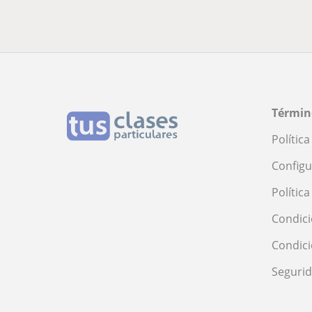
Términ
Polític
Configu
Polític
Condici
Condic
Seguri