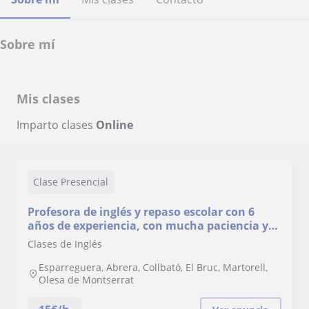
Sobre mí
Mis clases
Imparto clases
Online
Clase Presencial
Profesora de inglés y repaso escolar con 6
años de experiencia, con mucha paciencia y
ganas de enseñar :)
Clases de Inglés
Esparreguera, Abrera, Collbató, El Bruc, Martorell,
Olesa de Montserrat