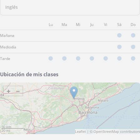
Inglés
Lu
Ma
Mi
Ju
Vi
Sá
Do
Mañana
Mediodía
Tarde
Ubicación de mis clases
+
−
30 km
20 mi
Leaflet
| ©
OpenStreetMap
contributors