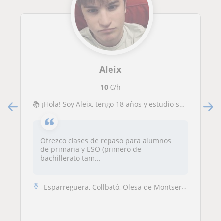
Aleix
10
€/h
📚 ¡Hola! Soy Aleix, tengo 18 años y estudio segundo de bachillerato social. Ofrezco clases de repaso de diversas asignaturas. Si
Ofrezco clases de repaso para alumnos
de primaria y ESO (primero de
bachillerato tam...
Esparreguera, Collbató, Olesa de Montserrat, Abrera, El Bruc