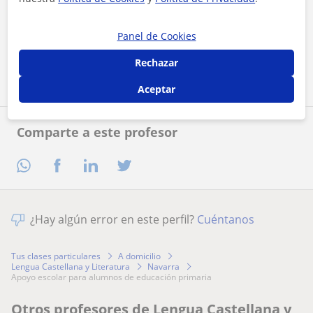
Al hacer clic, aceptas nuestro
aviso legal
y de
privacidad
Panel de Cookies
Contactar ahora
Rechazar
Aceptar
Comparte a este profesor
¿Hay algún error en este perfil?
Cuéntanos
Tus clases particulares
A domicilio
Lengua Castellana y Literatura
Navarra
apoyo escolar para alumnos de educación primaria
Otros profesores de Lengua Castellana y