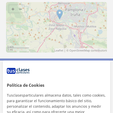
+
−
5 km
3 mi
Leaflet
| ©
OpenStreetMap
contributors
Contacta con Helena
Política de Cookies
Tarifa
13
€/h
Tusclasesparticulares almacena datos, tales como cookies,
para garantizar el funcionamiento básico del sitio,
personalizar el contenido, adaptar los anuncios y medir
su eficacia, así como para ofrecerte una mejor