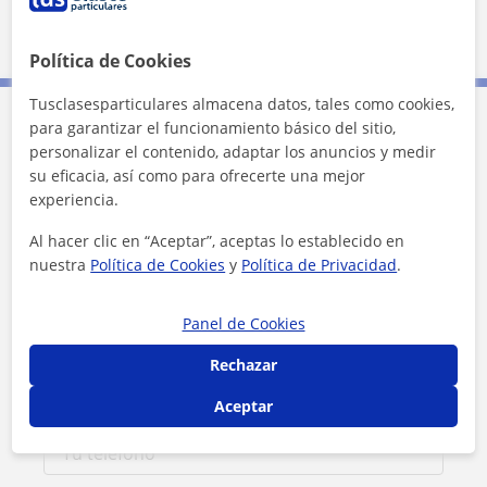
Pamplona - Iruña
Villava - Atarrabia
Política de Cookies
Tusclasesparticulares almacena datos, tales como cookies,
para garantizar el funcionamiento básico del sitio,
Contacta con Dawn
personalizar el contenido, adaptar los anuncios y medir
su eficacia, así como para ofrecerte una mejor
experiencia.
Tarifa
30
€/h
Al hacer clic en “Aceptar”, aceptas lo establecido en
1ª clase gratis
nuestra
Política de Cookies
y
Política de Privacidad
.
Panel de Cookies
Rechazar
Aceptar