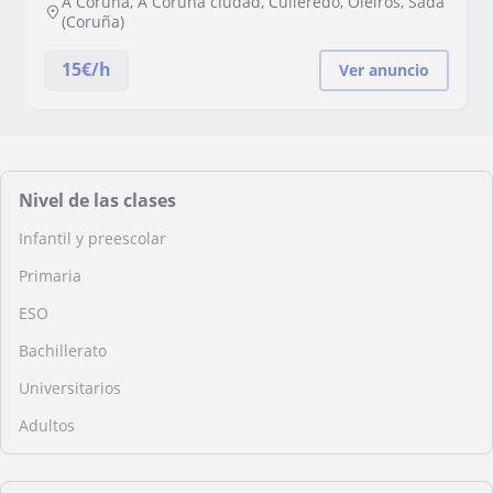
A Coruña, A Coruña ciudad, Culleredo, Oleiros, Sada
(Coruña)
15
€/h
Ver anuncio
Nivel de las clases
Infantil y preescolar
Primaria
ESO
Bachillerato
Universitarios
Adultos