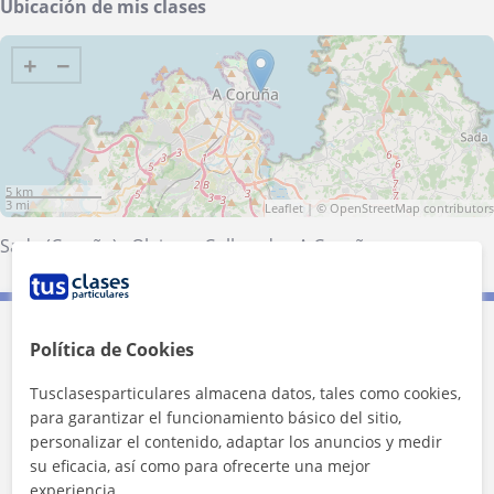
Ubicación de mis clases
+
−
5 km
3 mi
Leaflet
| ©
OpenStreetMap
contributors
Sada (Coruña)
·
Oleiros
·
Culleredo
·
A Coruña
Contacta con Nerea
Política de Cookies
Tusclasesparticulares almacena datos, tales como cookies,
Tarifa
15
€/h
para garantizar el funcionamiento básico del sitio,
personalizar el contenido, adaptar los anuncios y medir
1ª clase gratis
su eficacia, así como para ofrecerte una mejor
experiencia.