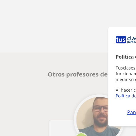
Política
Tusclases
Otros profesores de Matemát
funcionami
medir su 
Al hacer c
Política d
Pan