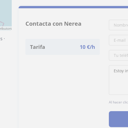
Contacta con Nerea
ributors
es
·
Tarifa
10
€/h
Al hacer cli