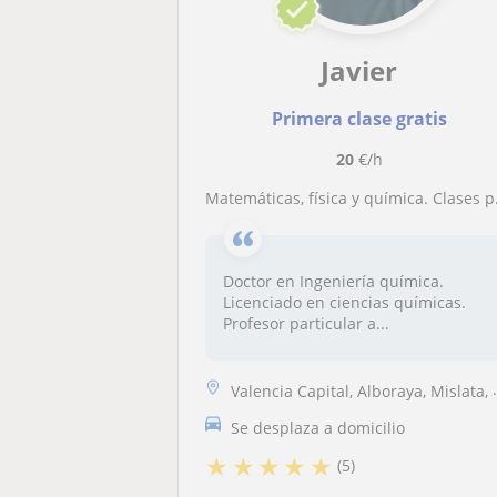
Javier
Primera clase gratis
20
€/h
Matemáticas, física y química. Clases particulares ESO y bachillerato. A domicilio y/o online
Doctor en Ingeniería química.
Licenciado en ciencias químicas.
Profesor particular a...
Valencia Capital, Alboraya, Mislata, Tavernes Blanques, Alaquàs, Albal...
Se desplaza a domicilio
★
★
★
★
★
(5)