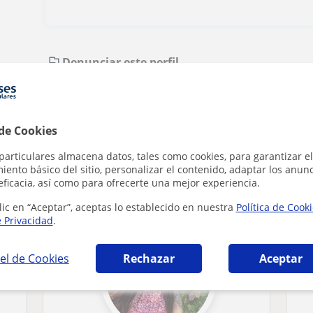
Denunciar este perfil
 de Cookies
particulares almacena datos, tales como cookies, para garantizar el
icas en Valencia que pueden interesarte
ento básico del sitio, personalizar el contenido, adaptar los anunc
eficacia, así como para ofrecerte una mejor experiencia.
lic en “Aceptar”, aceptas lo establecido en nuestra
Política de Cook
e Privacidad
.
el de Cookies
Rechazar
Aceptar