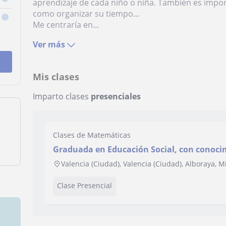
aprendizaje de cada niño o niña. También es impor
como organizar su tiempo…
Me centraría en...
Ver más
Mis clases
Imparto clases
presenciales
Clases de Matemáticas
Graduada en Educación Social, con conoci
apoyo a niños y niñas en sus tareas
Valencia (Ciudad), Valencia (Ciudad), Alboraya, 
Clase Presencial