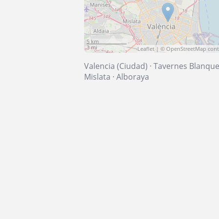
5 km
3 mi
Leaflet
| ©
OpenStreetMap
cont
Valencia (Ciudad)
·
Tavernes Blanqu
Mislata
·
Alboraya