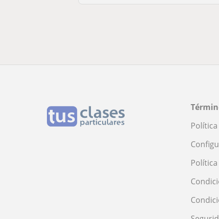
Términ
Polític
Configu
Polític
Condici
Condic
Seguri