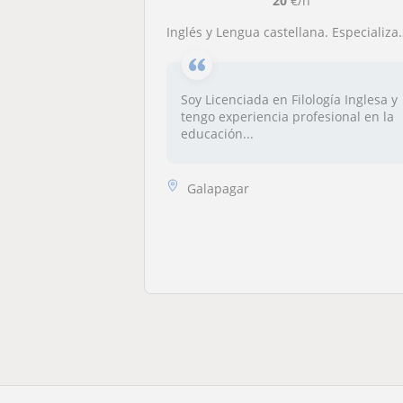
20
€/h
Inglés y Lengua castellana. Especializada en TDAH y dislexia
Soy Licenciada en Filología Inglesa y
tengo experiencia profesional en la
educación...
Galapagar