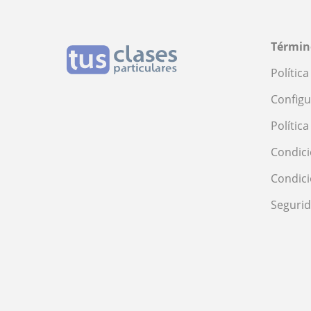
Términ
Polític
Configu
Polític
Condici
Condic
Seguri