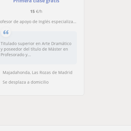
Primera clase gratis
15
€/h
ofesor de apoyo de Inglés especializado en el aprendizaje del idioma a través de dinámicas lúdicas
Titulado superior en Arte Dramático
y poseedor del título de Máster en
Profesorado y...
Majadahonda, Las Rozas de Madrid
Se desplaza a domicilio