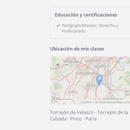
Educación y certificaciones
Postgrado/Máster: Derecho y
Profesorado
Ubicación de mis clases
+
−
10 km
5 mi
Leaflet
| ©
OpenStreetMap
cont
Torrejón de Velasco
·
Torrejón de la
Calzada
·
Pinto
·
Parla