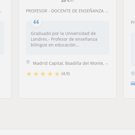
20
€/h
PROFESOR - DOCENTE DE ENSEÑANZA BILINGÜE/ Cambridge English: A2 / B1/ B2/ C1/ C2
Pr
Graduado por la Universidad de
Londres.- Profesor de enseñanza
bilingüe en educación...
Madrid Capital, Boadilla del Monte, Majadahonda, Pozuelo de Alarcón, L...
★
★
★
★
★
(4,9)