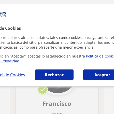
 de Cookies
n Las Rozas de Madrid que pueden interesart
particulares almacena datos, tales como cookies, para garantizar el
ento básico del sitio, personalizar el contenido, adaptar los anunc
eficacia, así como para ofrecerte una mejor experiencia.
lic en “Aceptar”, aceptas lo establecido en nuestra
Política de Cook
e Privacidad
.
el de Cookies
Rechazar
Aceptar
Francisco