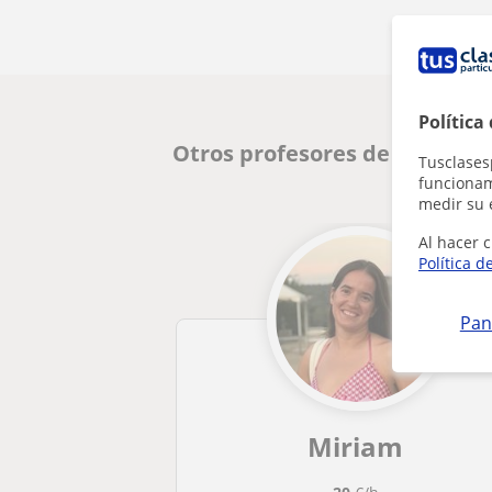
Política
Otros profesores de Inglés e
Tusclases
funcionami
medir su 
Al hacer c
Política d
Pan
Miriam