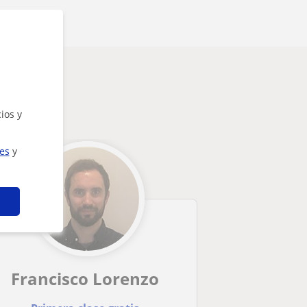
e
ios y
ies
y
Francisco Lorenzo