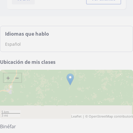
Idiomas que hablo
Español
Ubicación de mis clases
+
−
5 km
3 mi
Leaflet
| ©
OpenStreetMap
contributors
Binéfar