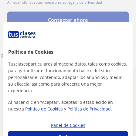
Al hacer clic, aceptas nuestro
aviso legal
y de
privacidad
Contactar ahora
Política de Cookies
Denunciar este perfil
Tusclasesparticulares almacena datos, tales como cookies,
para garantizar el funcionamiento básico del sitio,
personalizar el contenido, adaptar los anuncios y medir
Otros profesores de Inglés en Binéfar que
su eficacia, así como para ofrecerte una mejor
pueden interesarte
experiencia.
Al hacer clic en “Aceptar”, aceptas lo establecido en
nuestra
Política de Cookies
y
Política de Privacidad
.
Panel de Cookies