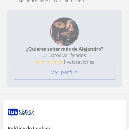
Alejandro tiene el Perfil Verificado
¿Quieres saber más de Alejandro?
Datos verificados
★
★
★
★
★
1 valoraciones
Ver perfil
Zona de Alejandro
Localidades a las que se desplaza para dar clase
Política de Cookies