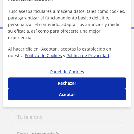
Barbadás
Ourense (Ciudad)
Tusclasesparticulares almacena datos, tales como cookies,
San Cibrao Das Viñas
para garantizar el funcionamiento básico del sitio,
personalizar el contenido, adaptar los anuncios y medir
su eficacia, así como para ofrecerte una mejor
experiencia.
Contacta con Alejandro
Al hacer clic en “Aceptar”, aceptas lo establecido en
nuestra
Política de Cookies
y
Política de Privacidad
.
Tarifa
12
€/h
Panel de Cookies
Rechazar
Aceptar