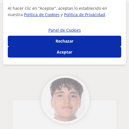
Al hacer clic en “Aceptar”, aceptas lo establecido en
nuestra
Política de Cookies
y
Política de Privacidad
.
¿Hay algún error en este perfil?
Cuéntanos
Panel de Cookies
Tus clases particulares
Cocina
Pontevedra
Vigo
clases de cocina consciente, de temporada y de proximidad pa...
Rechazar
Otros profesores de Cocina en Vigo que
Aceptar
pueden interesarte