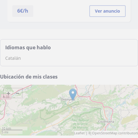
6
€/h
Ver anuncio
Idiomas que hablo
Catalán
Ubicación de mis clases
+
−
10 km
5 mi
Leaflet
| ©
OpenStreetMap
contributors