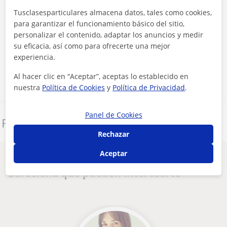
Tusclasesparticulares almacena datos, tales como cookies,
para garantizar el funcionamiento básico del sitio,
Al hacer clic, aceptas nuestro
aviso legal
y de
privacidad
personalizar el contenido, adaptar los anuncios y medir
su eficacia, así como para ofrecerte una mejor
experiencia.
Contactar ahora
Al hacer clic en “Aceptar”, aceptas lo establecido en
nuestra
Política de Cookies
y
Política de Privacidad
.
Panel de Cookies
Denunciar este perfil
Rechazar
Aceptar
Otros profesores de Ciencias General en
Barcelona que pueden interesarte