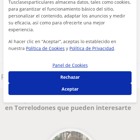
Tusclasesparticulares almacena datos, tales como cookies,
para garantizar el funcionamiento básico del sitio,
personalizar el contenido, adaptar los anuncios y medir
Al hacer clic, aceptas nuestro
aviso legal
y de
privacidad
su eficacia, así como para ofrecerte una mejor
experiencia.
Contactar ahora
Al hacer clic en “Aceptar”, aceptas lo establecido en
nuestra
Política de Cookies
y
Política de Privacidad
.
Panel de Cookies
Denunciar este perfil
Rechazar
Aceptar
Otros profesores de Entrenador personal
en Torrelodones que pueden interesarte