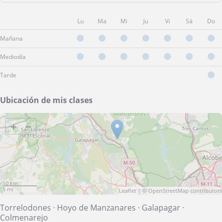
Lu
Ma
Mi
Ju
Vi
Sá
Do
Mañana
Mediodía
Tarde
Ubicación de mis clases
+
−
10 km
5 mi
Leaflet
| ©
OpenStreetMap
contributors
Torrelodones
·
Hoyo de Manzanares
·
Galapagar
·
Colmenarejo