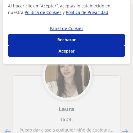
Al hacer clic en “Aceptar”, aceptas lo establecido en
nuestra
Política de Cookies
y
Política de Privacidad
.
Otros profesores de Inglés en San
Fernando de Henares que pueden
Panel de Cookies
interesarte
Rechazar
Aceptar
Laura
10
€/h
Puedo dar clase a cualquier niño de cualquier edad y nivel.