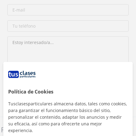
Al hacer clic, aceptas nuestro
aviso legal
y de
privacidad
Política de Cookies
Contactar ahora
Tusclasesparticulares almacena datos, tales como cookies,
para garantizar el funcionamiento básico del sitio,
personalizar el contenido, adaptar los anuncios y medir
su eficacia, así como para ofrecerte una mejor
Denunciar este perfil
experiencia.