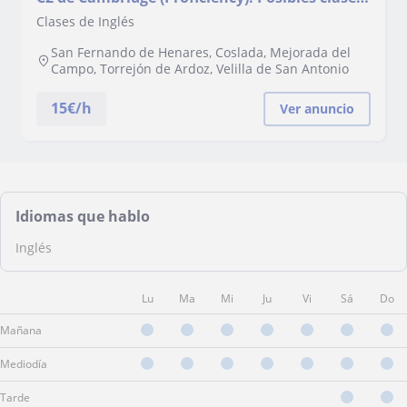
de conversación y preparación para
Clases de Inglés
exámenes oficiales
San Fernando de Henares, Coslada, Mejorada del
Campo, Torrejón de Ardoz, Velilla de San Antonio
15
€/h
Ver anuncio
Idiomas que hablo
Inglés
Lu
Ma
Mi
Ju
Vi
Sá
Do
Mañana
Mediodía
Tarde