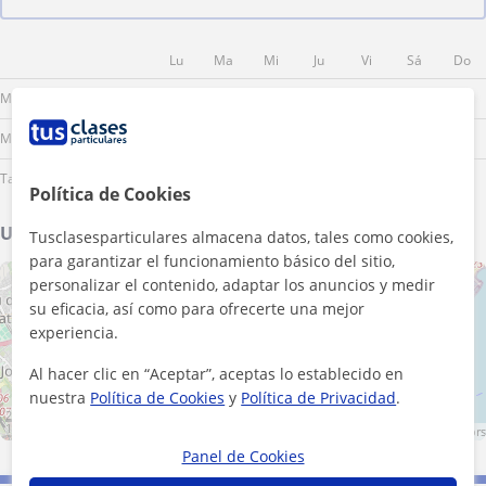
Lu
Ma
Mi
Ju
Vi
Sá
Do
Mañana
Mediodía
Tarde
Política de Cookies
Ubicación de mis clases
Tusclasesparticulares almacena datos, tales como cookies,
para garantizar el funcionamiento básico del sitio,
+
personalizar el contenido, adaptar los anuncios y medir
−
su eficacia, así como para ofrecerte una mejor
experiencia.
Al hacer clic en “Aceptar”, aceptas lo establecido en
nuestra
Política de Cookies
y
Política de Privacidad
.
2 km
1 mi
Leaflet
| ©
OpenStreetMap
contributors
Panel de Cookies