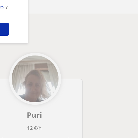
ies
y
Puri
12
€/h