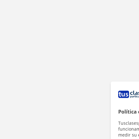
Política
Tusclases
funcionami
medir su 