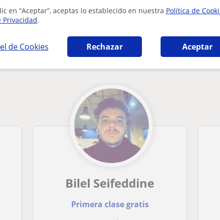
lic en “Aceptar”, aceptas lo establecido en nuestra
Política de Cook
e Privacidad
.
el de Cookies
Rechazar
Aceptar
s en Salamanca que pueden interesarte
Bilel Seifeddine
Primera clase gratis