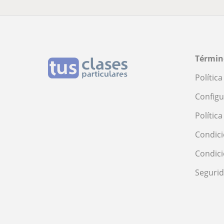
Términ
Polític
Configu
Polític
Condici
Condic
Seguri