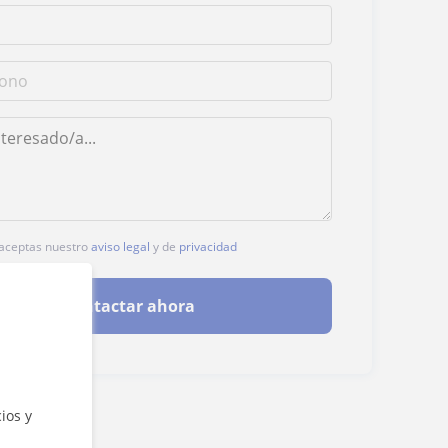
, aceptas nuestro
aviso legal
y de
privacidad
Contactar ahora
ios y