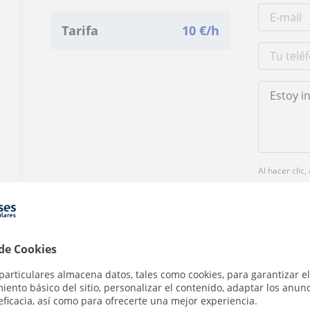
Tarifa
10
€/h
Al hacer clic
 de Cookies
particulares almacena datos, tales como cookies, para garantizar el
¿Hay algún error en este perfil?
Cuéntanos
ento básico del sitio, personalizar el contenido, adaptar los anunc
eficacia, así como para ofrecerte una mejor experiencia.