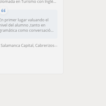
lomada en Turismo con Inglés y Francés, Experiencia en impartir clases particulares en inglés elemental
En primer lugar valuando el
nivel del alumno ,tanto en
gramática como conversación
y...
Salamanca Capital, Cabrerizos, Carbajosa de la Sagrada, Santa Marta de...