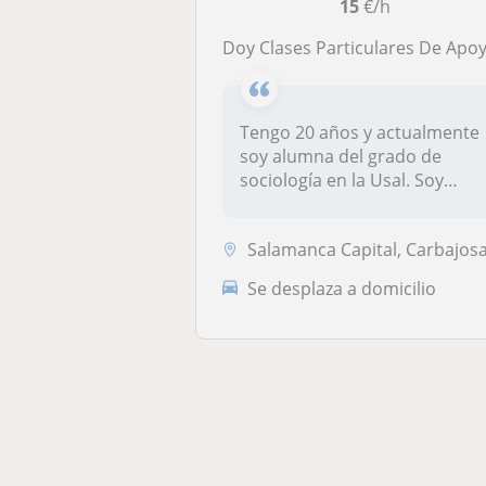
15
€/h
Doy Clases Particulares De Apoyo Escolar Para Alumnos De Infantil, Primaria, Secundaria Y Bachillerat
Tengo 20 años y actualmente
soy alumna del grado de
sociología en la Usal. Soy
bilin...
Salamanca Capital, Carbajosa de la Sagrada, Santa Marta de Tormes, Vil
Se desplaza a domicilio