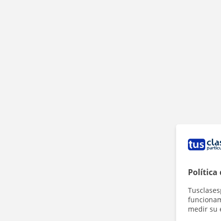
Política
Tusclases
funcionami
medir su 