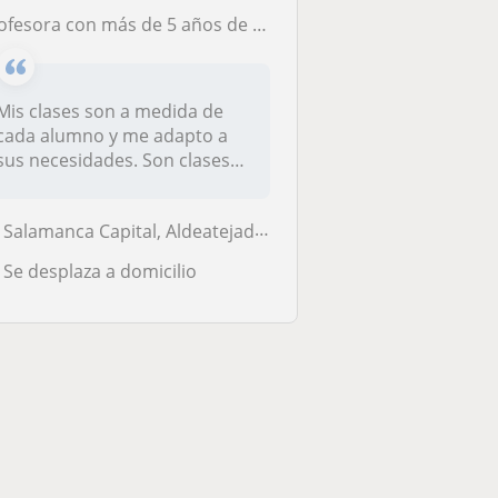
esora con más de 5 años de experiencia en enseñanza de lenguas, graduada en traducción e interpretación.
Mis clases son a medida de
cada alumno y me adapto a
sus necesidades. Son clases
din...
Salamanca Capital, Aldeatejada, Carbajosa de la Sagrada, Santa Marta d...
Se desplaza a domicilio