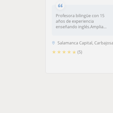
Profesora bilingüe con 15
años de experiencia
enseñando inglés.Amplia
experiencia pr...
Salamanca Capital, Carbajosa de la Sagrada, Santa Marta de Tormes, Villamayor, Aldealengua, Aldearrodrigo, Aldearrubia, Aldeatejada, Babilaf
★
★
★
★
★
(5)