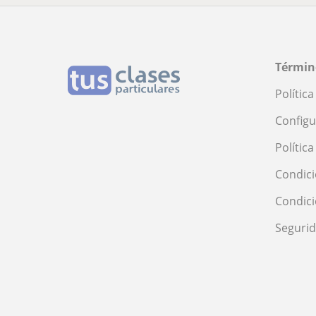
Términ
Polític
Configu
Polític
Condici
Condic
Seguri