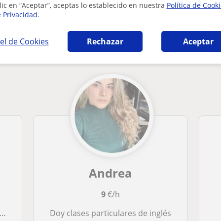
lic en “Aceptar”, aceptas lo establecido en nuestra
Política de Cook
e Privacidad
.
s en Salamanca que pueden interesarte
el de Cookies
Rechazar
Aceptar
Andrea
9
€/h
doy clases particulares de inglés