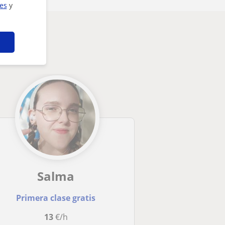
ies
y
Salma
Primera clase gratis
13
€/h