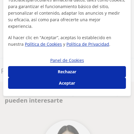
para garantizar el funcionamiento básico del sitio,
personalizar el contenido, adaptar los anuncios y medir
Al hacer clic, aceptas nuestro
aviso legal
y de
privacidad
su eficacia, así como para ofrecerte una mejor
experiencia.
Contactar ahora
Al hacer clic en “Aceptar”, aceptas lo establecido en
nuestra
Política de Cookies
y
Política de Privacidad
.
Panel de Cookies
Denunciar este perfil
Rechazar
Aceptar
Otros profesores de Inglés en Sevilla que
pueden interesarte