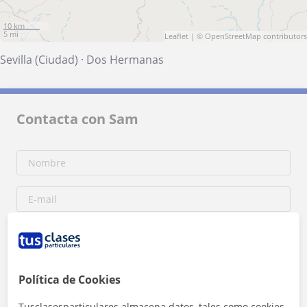
10 km
5 mi
Leaflet
| ©
OpenStreetMap
contributors
Sevilla (Ciudad)
·
Dos Hermanas
Contacta con Sam
Política de Cookies
Tusclasesparticulares almacena datos, tales como cookies,