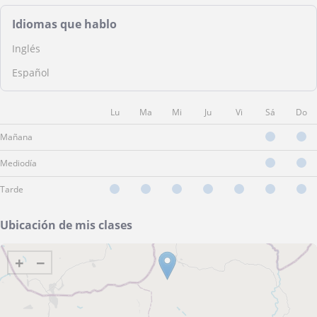
Idiomas que hablo
Inglés
Español
Lu
Ma
Mi
Ju
Vi
Sá
Do
Mañana
Mediodía
Tarde
Ubicación de mis clases
+
−