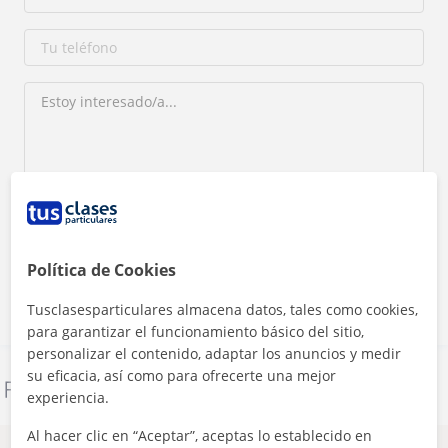
Al hacer clic, aceptas nuestro
aviso legal
y de
privacidad
Contactar ahora
Política de Cookies
Tusclasesparticulares almacena datos, tales como cookies,
para garantizar el funcionamiento básico del sitio,
personalizar el contenido, adaptar los anuncios y medir
su eficacia, así como para ofrecerte una mejor
Denunciar este perfil
experiencia.
Al hacer clic en “Aceptar”, aceptas lo establecido en