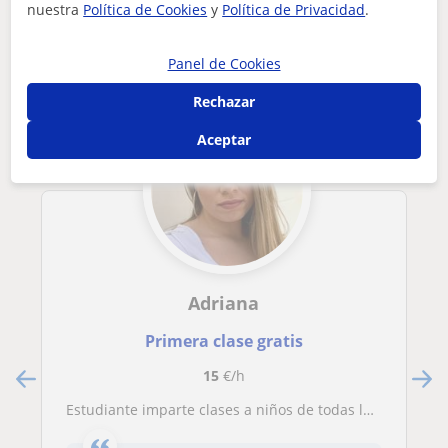
nuestra
Política de Cookies
y
Política de Privacidad
.
Otros profesores de Inglés en El Molar
(Madrid) que pueden interesarte
Panel de Cookies
Rechazar
Aceptar
Adriana
Primera clase gratis
15
€/h
Estudiante imparte clases a niños de todas las edades