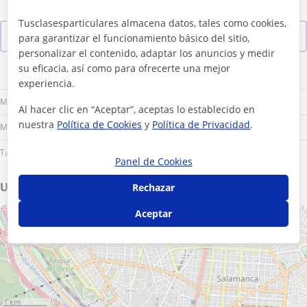
Tusclasesparticulares almacena datos, tales como cookies,
Ver las 131 valoraciones
para garantizar el funcionamiento básico del sitio,
personalizar el contenido, adaptar los anuncios y medir
su eficacia, así como para ofrecerte una mejor
Lu
Ma
Mi
Ju
Vi
Sá
Do
experiencia.
Mañana
Al hacer clic en “Aceptar”, aceptas lo establecido en
nuestra
Política de Cookies
y
Política de Privacidad
.
Mediodía
Tarde
Panel de Cookies
Ubicación de mis clases
Rechazar
Aceptar
+
−
1 km