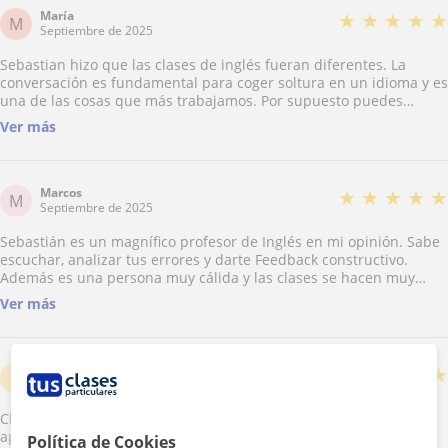
María
★
★
★
★
★
M
Septiembre de 2025
Sebastian hizo que las clases de inglés fueran diferentes. La
conversación es fundamental para coger soltura en un idioma y es
una de las cosas que más trabajamos. Por supuesto puedes
centrarte en lo que más te haga falta y se adapta a tus
Ver más
necesidades. También utiliza mucho material de apoyo y temas
actuales, cosa que se agradece.
Marcos
★
★
★
★
★
M
Septiembre de 2025
Sebastián es un magnífico profesor de Inglés en mi opinión. Sabe
escuchar, analizar tus errores y darte Feedback constructivo.
Además es una persona muy cálida y las clases se hacen muy
amenas! Si buscas aprender inglés disfrutándo el proceso
Ver más
Sebastian es la persona ideal.
Luis
★
★
★
★
★
L
Septiembre de 2025
Clases muy entretenidas hablando sobre temas interesantes y
aprendiendo desde el primer minuto. Un crack!!
Política de Cookies