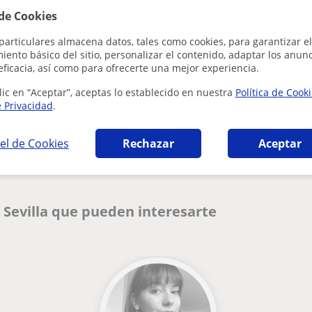
 de Cookies
particulares almacena datos, tales como cookies, para garantizar el
ento básico del sitio, personalizar el contenido, adaptar los anunc
eficacia, así como para ofrecerte una mejor experiencia.
lic en “Aceptar”, aceptas lo establecido en nuestra
Política de Cook
e Privacidad
.
¿Hay algún error en este perfil?
Cuéntanos
el de Cookies
Rechazar
Aceptar
 Sevilla que pueden interesarte