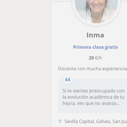
Inma
Primera clase gratis
20
€/h
Docente con mucha experiencia, clases de apoyo y refuerzo en Geografía e Historia: Secundaria y Bachillera
Si te sientes preocupado con
la evolución académica de tu
hijo/a, ves que no avanza...
Sevilla Capital, Gelves, San Juan de Aznalfarach