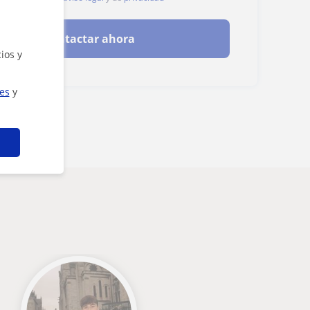
Contactar ahora
ios y
ies
y