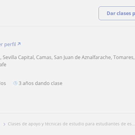
Dar clases 
r perfil
d), Sevilla Capital, Camas, San Juan de Aznalfarache, Tomare
afe
O
dos
3 años dando clase
clases de apoyo y técnicas de estudio para estudiantes de es..
a