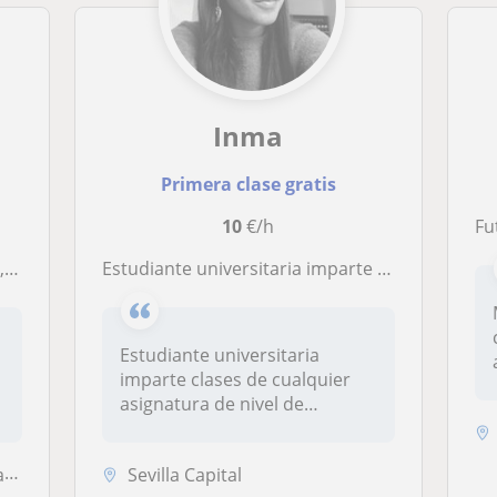
Inma
Primera clase gratis
10
€/h
Fut
to
Estudiante universitaria imparte clases de cualquier asignatura de nivel de primaria y de Lengua, Latín, Economía e Historia para los niveles de ESO y Bachillerato
Estudiante universitaria
imparte clases de cualquier
asignatura de nivel de
primaria...
e
Sevilla Capital