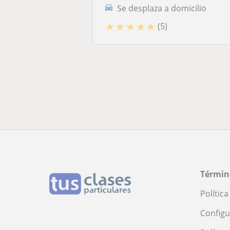
Se desplaza a domicilio
★
★
★
★
★
(5)
Términ
Polític
Configu