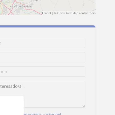
Leaflet
| ©
OpenStreetMap
contributors
, aceptas nuestro
aviso legal
y de
privacidad