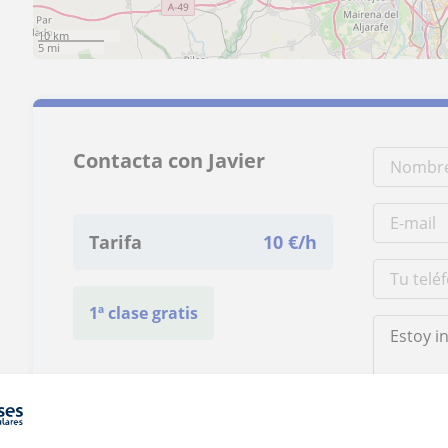
10 km
5 mi
Contacta con Javier
Tarifa
10
€/h
1ª clase gratis
Al hacer clic