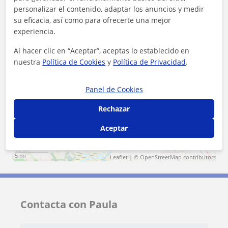
Tomares
Sevilla (Ciudad)
personalizar el contenido, adaptar los anuncios y medir
su eficacia, así como para ofrecerte una mejor
San Juan de Aznalfarache
Palomares del Río
experiencia.
Mairena del Aljarafe
Gelves
Bormujos
Al hacer clic en “Aceptar”, aceptas lo establecido en
nuestra
Política de Cookies
y
Política de Privacidad
.
+
−
Panel de Cookies
Rechazar
Aceptar
10 km
5 mi
Leaflet
| ©
OpenStreetMap
contributors
Contacta con Paula