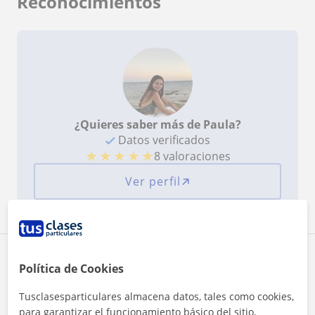
Reconocimientos
¿Quieres saber más de Paula?
Datos verificados
★
★
★
★
★
8 valoraciones
Ver perfil
Zona de Paula
Política de Cookies
Tusclasesparticulares almacena datos, tales como cookies,
Localidades a las que se desplaza para dar clase
para garantizar el funcionamiento básico del sitio,