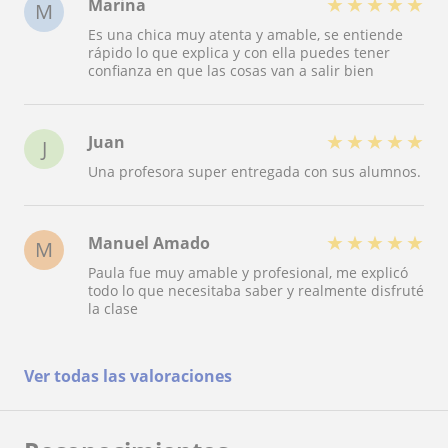
★
★
★
★
★
Marina
M
Es una chica muy atenta y amable, se entiende
rápido lo que explica y con ella puedes tener
confianza en que las cosas van a salir bien
★
★
★
★
★
Juan
J
Una profesora super entregada con sus alumnos.
★
★
★
★
★
Manuel Amado
M
Paula fue muy amable y profesional, me explicó
todo lo que necesitaba saber y realmente disfruté
la clase
Ver todas las valoraciones