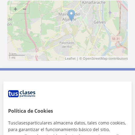
+
−
3 km
1 mi
Leaflet
| ©
OpenStreetMap
contributors
Contacta con Carlos
Tarifa
9
€/h
Política de Cookies
1ª clase gratis
Tusclasesparticulares almacena datos, tales como cookies,
para garantizar el funcionamiento básico del sitio,