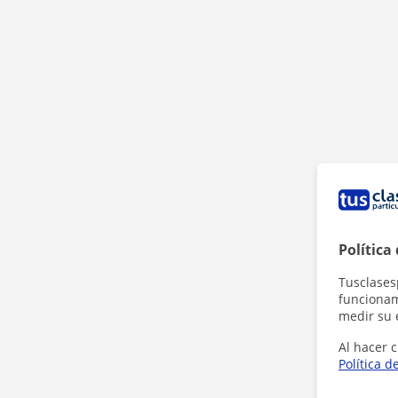
Política
Tusclases
funcionami
medir su 
Al hacer c
Política d