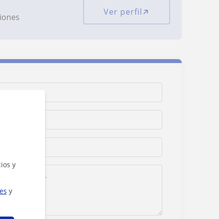
Ver perfil
ciones
ios y
ies
y