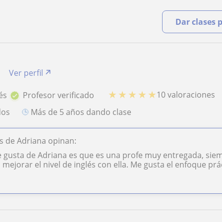
Dar clases 
Ver perfil
★
★
★
★
★
10 valoraciones
és
Profesor verificado
dos
más de 5 años dando clase
s de Adriana opinan:
gusta de Adriana es que es una profe muy entregada, siemp
il mejorar el nivel de inglés con ella. Me gusta el enfoque prá