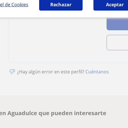
el de Cookies
Rechazar
Aceptar
Al hacer clic
¿Hay algún error en este perfil?
Cuéntanos
 en Aguadulce que pueden interesarte