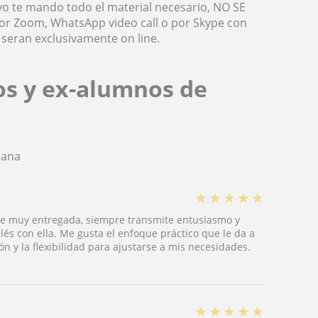
yo te mando todo el material necesario, NO SE
or Zoom, WhatsApp video call o por Skype con
 seran exclusivamente on line.
os y ex-alumnos de
iana
★
★
★
★
★
fe muy entregada, siempre transmite entusiasmo y
nglés con ella. Me gusta el enfoque práctico que le da a
ión y la flexibilidad para ajustarse a mis necesidades.
★
★
★
★
★