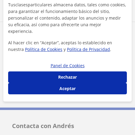
Tusclasesparticulares almacena datos, tales como cookies,
para garantizar el funcionamiento básico del sitio,
personalizar el contenido, adaptar los anuncios y medir
su eficacia, así como para ofrecerte una mejor
experiencia.
Zona de Andrés
Al hacer clic en “Aceptar”, aceptas lo establecido en
Localidades a las que se desplaza para dar clase
nuestra
Política de Cookies
y
Política de Privacidad
.
Sevilla (Ciudad)
Santiponce
Panel de Cookies
San Juan de Aznalfarache
Rechazar
Mairena del Aljarafe
La Algaba
Gelves
Aceptar
Castilleja de la Cuesta
Camas
Bormujos
Contacta con Andrés