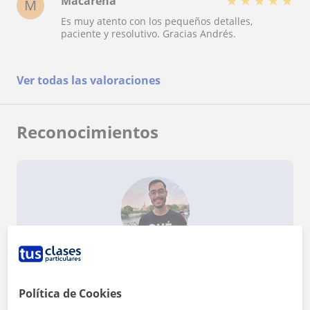
★
★
★
★
★
Macarena
M
Es muy atento con los pequeños detalles,
paciente y resolutivo. Gracias Andrés.
Ver todas las valoraciones
Reconocimientos
¿Quieres saber más de Andrés?
Datos verificados
★
★
★
★
★
6 valoraciones
Política de Cookies
Ver perfil