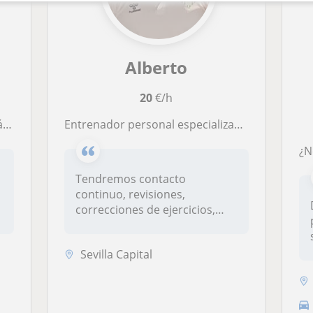
Alberto
20
€/h
mid
Entrenador personal especializado en mejora del rendimiento deportivo y en mejora estética (culturismo natural)
Tendremos contacto
continuo, revisiones,
correcciones de ejercicios,
videollamadas s...
Sevilla Capital