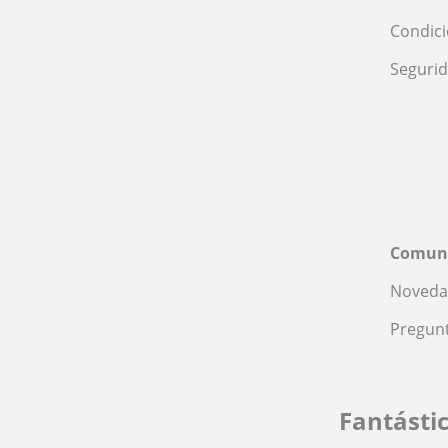
Condic
Seguri
Comun
Noveda
Pregunt
Fantásti