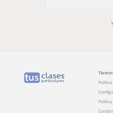
Términ
Polític
Configu
Polític
Condici