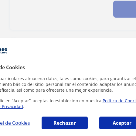
¿Hay algún error en este perfil?
Cuéntanos
 de Cookies
particulares almacena datos, tales como cookies, para garantizar el
ador personal en Sevilla que pueden interesa
ento básico del sitio, personalizar el contenido, adaptar los anunc
eficacia, así como para ofrecerte una mejor experiencia.
lic en “Aceptar”, aceptas lo establecido en nuestra
Política de Cook
e Privacidad
.
el de Cookies
Rechazar
Aceptar