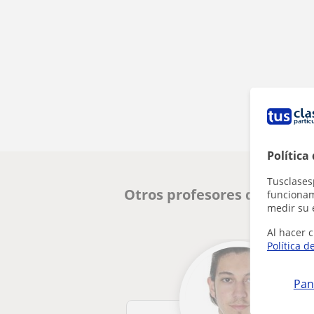
Política
Tusclases
Otros profesores de Entren
funcionami
medir su 
Al hacer c
Política d
Pan