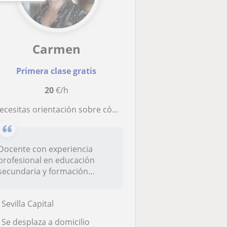
Carmen
Primera clase gratis
20
€/h
¿Necesitas orientación sobre cómo ser un profesional del ejercicio físico orientado a la mejora de la salud? ¡Contacta conmigo!
Docente con experiencia
profesional en educación
secundaria y formación
profesional....
Sevilla Capital
Se desplaza a domicilio