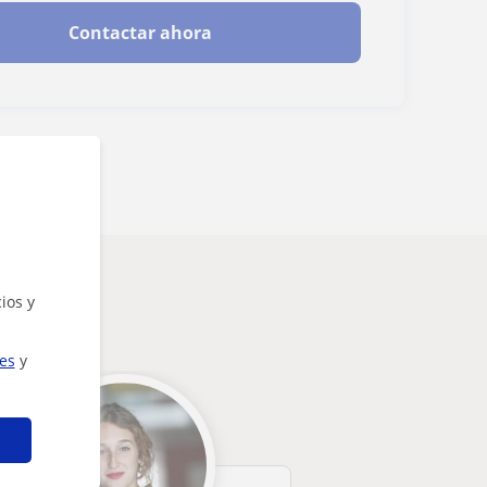
Contactar ahora
rte
ios y
ies
y