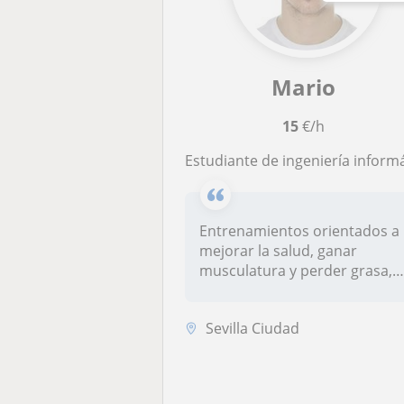
Mario
15
€/h
Estudiante de ingeniería informática y apasionado del gimnasio, me encanta enseñar a familiares a entrenar y a controlar sus co
Entrenamientos orientados a
mejorar la salud, ganar
musculatura y perder grasa,
siem...
Sevilla Ciudad