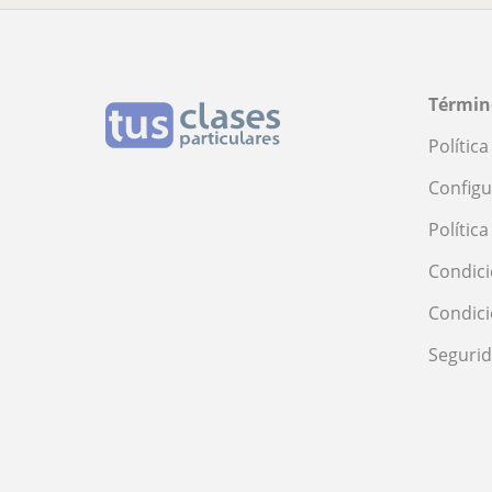
Términ
Polític
Configu
Polític
Condici
Condic
Seguri