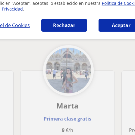
lic en “Aceptar”, aceptas lo establecido en nuestra
Política de Cook
e Privacidad
.
ia en Sevilla que pueden interesarte
el de Cookies
Rechazar
Aceptar
Marta
Primera clase gratis
9
€/h
Pro