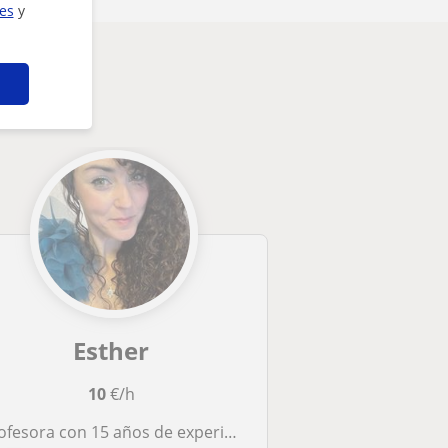
ies
y
Esther
10
€/h
fesora con 15 años de experiencia a nivel de secundaria y Primaria.