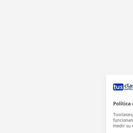
Política
Tusclases
funcionami
medir su 