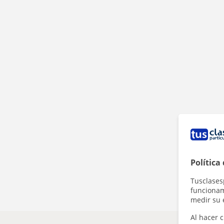
Política
Tusclases
funcionami
medir su 
Al hacer c