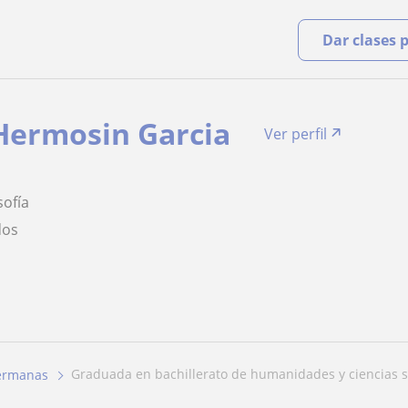
Dar clases 
Hermosin Garcia
Ver perfil
s
sofía
dos
graduada en bachillerato de humanidades y ciencias so
ermanas