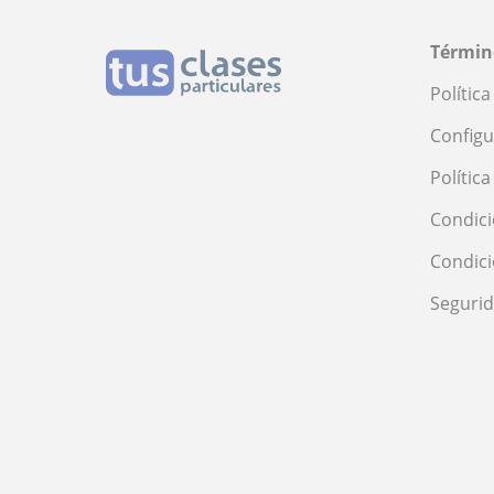
Términ
Polític
Configu
Polític
Condici
Condic
Seguri