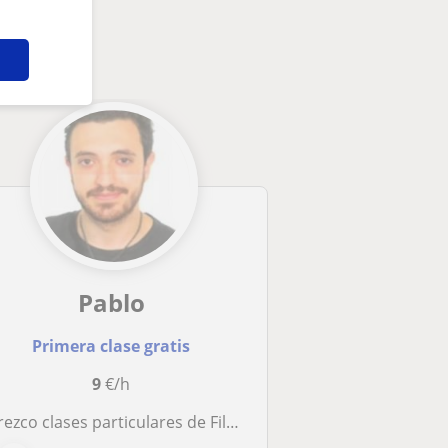
Pablo
Primera clase gratis
9
€/h
 clases particulares de Filosofía y Valores a todo aquel alumno o alumna de Sevilla que lo necesite. Soy Técnico Superior en Integración Social, actualmente acabando el último año del Grado en Trabajo Social