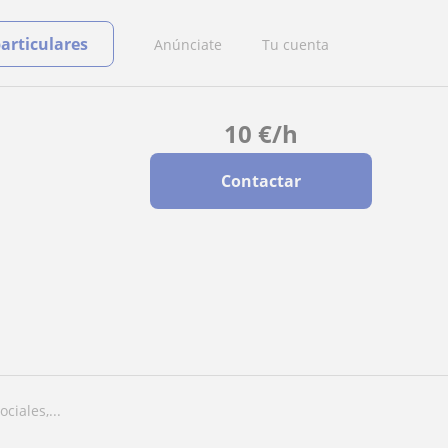
particulares
Anúnciate
Tu cuenta
10
€
/h
Contactar
ciales,...