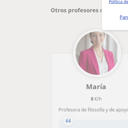
Política d
Otros profesores de Filos
Pan
María
8
€/h
Profesora de filosofía y de apoyo en otras materia