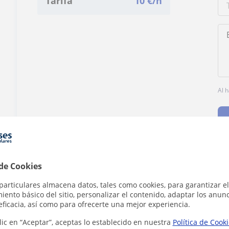
Tarifa
10
€/h
Al 
 de Cookies
¿Hay algún error en este perfil?
Cuéntanos
particulares almacena datos, tales como cookies, para garantizar el
ento básico del sitio, personalizar el contenido, adaptar los anunc
eficacia, así como para ofrecerte una mejor experiencia.
lic en “Aceptar”, aceptas lo establecido en nuestra
Política de Cook