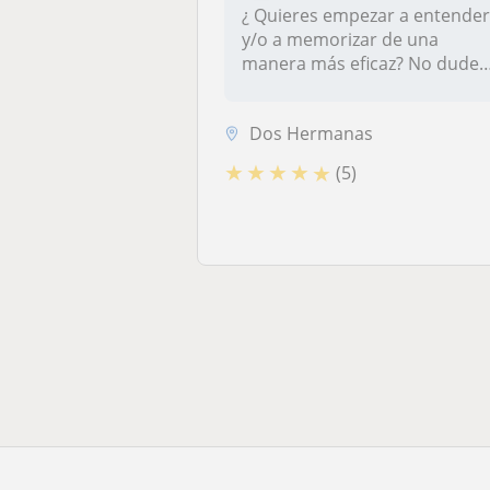
¿ Quieres empezar a entende
y/o a memorizar de una
manera más eficaz? No dudes
en c...
Dos Hermanas
★
★
★
★
★
(5)