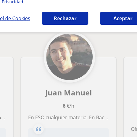
e Privacidad
.
ofía en Dos Hermanas que pueden interesarte
el de Cookies
Rechazar
Aceptar
Juan Manuel
6
€/h
s
En ESO cualquier materia. En Bachillerato: Lengua Castellana y Literatura y Filosofía
Ofrezco