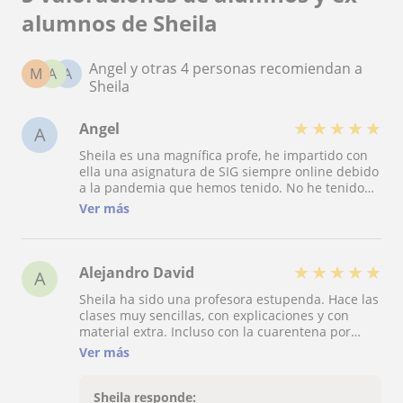
alumnos de Sheila
Angel y otras 4 personas recomiendan a
M
A
A
Sheila
★
★
★
★
★
Angel
A
Sheila es una magnífica profe, he impartido con
ella una asignatura de SIG siempre online debido
a la pandemia que hemos tenido. No he tenido
problema alguno, puntual, atenta y siempre
Ver más
interesada por que yo aprendiera lo que estamos
viendo además de tener un amplio conocimiento
de las herramientas que he necesitado. Ella
siempre se prepara la clase antes de darla, por lo
★
★
★
★
★
Alejandro David
A
que siempre aporta material extra y ejemplos de
Sheila ha sido una profesora estupenda. Hace las
la materia que se está dando, lo que hace que la
clases muy sencillas, con explicaciones y con
clase se super llevadera a la vez que se va
material extra. Incluso con la cuarentena por
aprendiendo. Recomendable 100%
medio hemos seguido dando clases, corrigiendo y
Ver más
repasando lo que no estuviera claro. Además, me
ayudó con dos trabajos proponiéndome el mejor
tema para que me cundiese, ayudando con
Sheila responde: