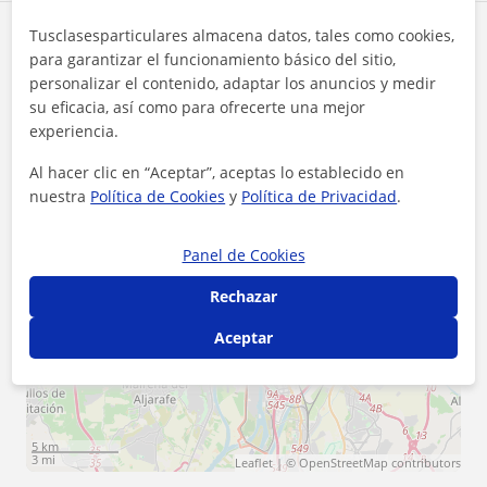
Tusclasesparticulares almacena datos, tales como cookies,
Zona de Sheila
para garantizar el funcionamiento básico del sitio,
personalizar el contenido, adaptar los anuncios y medir
Localidades a las que se desplaza para dar clase
su eficacia, así como para ofrecerte una mejor
experiencia.
Tomares
Sevilla (Ciudad)
Al hacer clic en “Aceptar”, aceptas lo establecido en
San Juan de Aznalfarache
nuestra
Política de Cookies
y
Política de Privacidad
.
Mairena del Aljarafe
Camas
Panel de Cookies
+
−
Rechazar
Aceptar
5 km
3 mi
Leaflet
| ©
OpenStreetMap
contributors