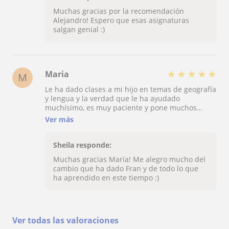
esquemas y material para redactarlo.
Muchas gracias por la recomendación
Recomendadísima.
Alejandro! Espero que esas asignaturas
salgan genial :)
★
★
★
★
★
Maria
M
Le ha dado clases a mi hijo en temas de geografía
y lengua y la verdad que le ha ayudado
muchísimo, es muy paciente y pone muchos
ejemplos que mi hijo le han ayudado mucho a
Ver más
entender los temarios. He de decir que es muy
puntual y agradable, mi hijo estuvo muy a gusto
en sus clases y se le ha notado, me ha encantado.
Sheila responde:
Muchas gracias María! Me alegro mucho del
cambio que ha dado Fran y de todo lo que
ha aprendido en este tiempo :)
Ver todas las valoraciones